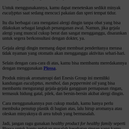
Untuk menggunakannya, kamu dapat meneteskan sedikit minyak
eucalyptus
saat sedang mencuci pakaian dan sprei tempat tidur.
Itu dia berbagai cara mengatasi alergi dingin tanpa obat yang bisa
dilakukan sebagai langkah penanganan awal. Namun, jika gejala
alergi yang muncul cukup berat dan sangat mengganggu, disarankan
untuk segera berkonsultasi dengan dokter, ya.
Gejala alergi dingin memang dapat membuat penderitanya merasa
tidak nyaman yang otomatis akan mengganggu aktivitas sehari-hari.
Selain dengan cara-cara di atas, kamu bisa membantu meredakannya
dengan menggunakan
Plossa
.
Produk minyak aromaterapi dari Enesis Group ini memiliki
kandungan
eucalyptus
,
menthol
, dan
peppermint oil
yang bisa
membantu mengurangi gejala-gejala gangguan pernapasan ringan,
termasuk hidung gatal, pilek, dan bersin-bersin akibat alergi dingin.
Cara menggunakannya pun cukup mudah, kamu hanya perlu
membuka penutup plastik di bagian atas, lalu hirup aromanya atau
oleskan minyaknya di area tubuh yang bermasalah.
Jadi, jangan ragu gunakan
healthy product for healthy family
seperti
Plossa untuk bantu redakan masalah kesehatan ringan yang kamu