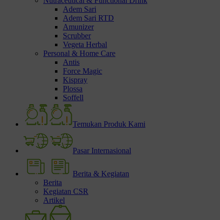
Nutraceutical & Functional Drink
Adem Sari
Adem Sari RTD
Amunizer
Scrubber
Vegeta Herbal
Personal & Home Care
Antis
Force Magic
Kispray
Plossa
Soffell
Temukan Produk Kami
Pasar Internasional
Berita & Kegiatan
Berita
Kegiatan CSR
Artikel