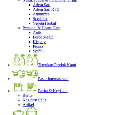
Nutraceutical & Functional Drink
Adem Sari
Adem Sari RTD
Amunizer
Scrubber
Vegeta Herbal
Personal & Home Care
Antis
Force Magic
Kispray
Plossa
Soffell
Temukan Produk Kami
Pasar Internasional
Berita & Kegiatan
Berita
Kegiatan CSR
Artikel