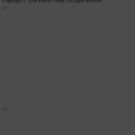
Copyright © 2026 Enesis Group. All rights reserved.