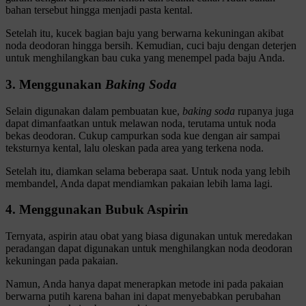
bahan tersebut hingga menjadi pasta kental.
Setelah itu, kucek bagian baju yang berwarna kekuningan akibat
noda deodoran hingga bersih. Kemudian, cuci baju dengan deterjen
untuk menghilangkan bau cuka yang menempel pada baju Anda.
3. Menggunakan
Baking Soda
Selain digunakan dalam pembuatan kue,
baking soda
rupanya juga
dapat dimanfaatkan untuk melawan noda, terutama untuk noda
bekas deodoran. Cukup campurkan soda kue dengan air sampai
teksturnya kental, lalu oleskan pada area yang terkena noda.
Setelah itu, diamkan selama beberapa saat. Untuk noda yang lebih
membandel, Anda dapat mendiamkan pakaian lebih lama lagi.
4. Menggunakan Bubuk Aspirin
Ternyata, aspirin atau obat yang biasa digunakan untuk meredakan
peradangan dapat digunakan untuk menghilangkan noda deodoran
kekuningan pada pakaian.
Namun, Anda hanya dapat menerapkan metode ini pada pakaian
berwarna putih karena bahan ini dapat menyebabkan perubahan