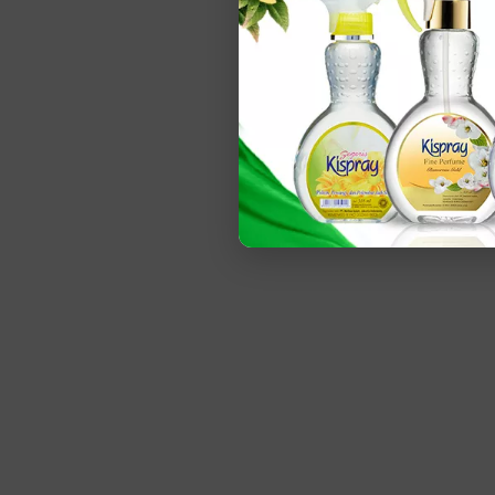
Klik gambar