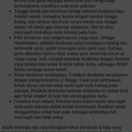
secara rutin guna menjaga kebersihan dan mengurangi
kemungkinan terjadinya noda pada pakaian.
Tunggu ketiak dan deodoran kering sebelum memakai baju.
Setelah mandi, keringkan ketiak dengan handuk hingga
kering, lalu oleskan deodoran secara merata dan tunggu
sekitar 10 menit agar meresap sempurna. Hal ini akan
mencegah timbulnya noda kuning pada baju.
Pilih deodoran atau
antiperspirant
yang tepat. Sebagai
rekomendasi, pilihlah deodoran yang formulanya bening dan
berbentuk
spray
untuk mencegah noda pada baju. Namun,
perlu diketahui bahwa tidak semua jenis deodoran cocok di
setiap orang. Jadi, cobalah temukan deodoran dengan formula
yang paling tepat untuk kondisi tubuh Anda, sehingga efektif
dalam menjaga aroma tubuh.
Pakai deodoran secukupnya. Gunakan deodoran secukupnya
dengan mengoleskannya 2 hingga 3 kali pada permukaan
ketiak secara merata untuk mencegah noda kuning pada
pakaian. Pastikan deodoran meresap sempurna ke dalam kulit
agar tidak lengket di baju dan meninggalkan noda.
Gunakan kaus dalam. Pakailah kaus dalam untuk mencegah
noda pada pakaian akibat ketiak berkeringat. Pastikan untuk
menggantinya setiap hari guna menjaga kebersihan dan
mencegah bau tidak sedap.
Itulah beberapa tips cara hilangkan bekas deodoran di baju yang