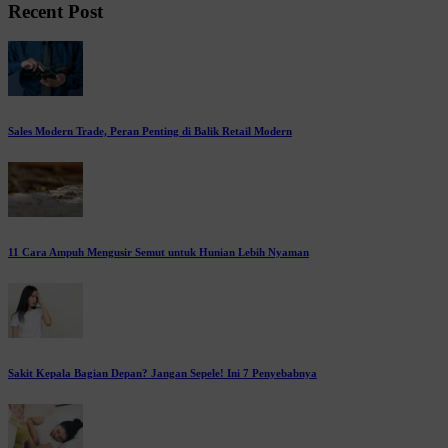
Recent Post
Sales Modern Trade, Peran Penting di Balik Retail Modern
11 Cara Ampuh Mengusir Semut untuk Hunian Lebih Nyaman
Sakit Kepala Bagian Depan? Jangan Sepele! Ini 7 Penyebabnya