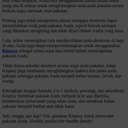
bisa Anda terapkan. Anda bisa menggunakan bahan-bahan alami
yang ada di sekitar untuk menghilangkan noda pada pakaian secara
berkala tanpa merusak serat pakaian.
Penting juga untuk mengetahui alasan mengapa deodoran dapat
menyebabkan noda pada pakaian Anda, seperti bercak keringat
yang dibiarkan mengering dan tidak dicuci dalam waktu yang lama.
Lalu, selain menerapkan cara membersihkan noda deodoran di baju
di atas, Anda juga dapat mempertimbangkan untuk menggunakan
Kispray
sebagai solusi cepat dan efektif dalam menyegarkan
pakaian Anda.
Tidak hanya sekadar memberi aroma segar pada pakaian, tetapi
Kispray juga membantu menghilangkan bakteri dan jamur pada
pakaian sehingga pakaian Anda menjadi bebas kuman, bersih, dan
wangi.
Dilengkapi dengan formula
3 in 1
(pelicin, pewangi, dan pelembut),
Kispray membuat pakaian Anda menjadi licin saat disetrika,
memberikan keharuman yang tahan lama, dan membuat bahan
pakaian menjadi lembut atau tidak kasar.
Jadi, tunggu apa lagi? Yuk, gunakan Kispray untuk perawatan
pakaian Anda.
Healthy product for healthy family!