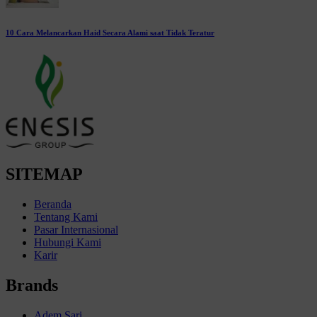
10 Cara Melancarkan Haid Secara Alami saat Tidak Teratur
SITEMAP
Beranda
Tentang Kami
Pasar Internasional
Hubungi Kami
Karir
Brands
Adem Sari