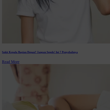
Sakit Kepala Bagian Depan? Jangan Sepele! Ini 7 Penyebabnya
Read More