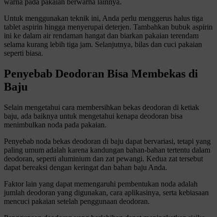
warna pada pakaian berwarna lainnya.
Untuk menggunakan teknik ini, Anda perlu menggerus halus tiga
tablet aspirin hingga menyerupai deterjen. Tambahkan bubuk aspirin
ini ke dalam air rendaman hangat dan biarkan pakaian terendam
selama kurang lebih tiga jam. Selanjutnya, bilas dan cuci pakaian
seperti biasa.
Penyebab Deodoran Bisa Membekas di
Baju
Selain mengetahui cara membersihkan bekas deodoran di ketiak
baju, ada baiknya untuk mengetahui kenapa deodoran bisa
menimbulkan noda pada pakaian.
Penyebab noda bekas deodoran di baju dapat bervariasi, tetapi yang
paling umum adalah karena kandungan bahan-bahan tertentu dalam
deodoran, seperti aluminium dan zat pewangi. Kedua zat tersebut
dapat bereaksi dengan keringat dan bahan baju Anda.
Faktor lain yang dapat memengaruhi pembentukan noda adalah
jumlah deodoran yang digunakan, cara aplikasinya, serta kebiasaan
mencuci pakaian setelah penggunaan deodoran.