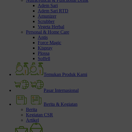
Nutraceutical & Functional Drink
Adem Sari
Adem Sari RTD
Amunizer
Scrubber
Vegeta Herbal
Personal & Home Care
Antis
Force Magic
Kispray
Plossa
Soffell
Temukan Produk Kami
Pasar Internasional
Berita & Kegiatan
Berita
Kegiatan CSR
Artikel