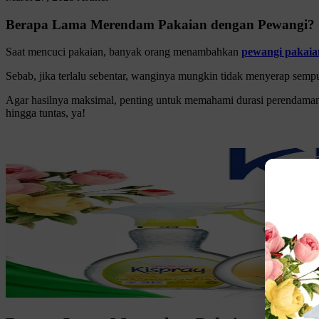
Berapa Lama Merendam Pakaian dengan Pewangi? 
Saat mencuci pakaian, banyak orang menambahkan
pewangi pakaia
Sebab, jika terlalu sebentar, wanginya mungkin tidak menyerap sempur
Agar hasilnya maksimal, penting untuk memahami durasi perendaman
hingga tuntas, ya!