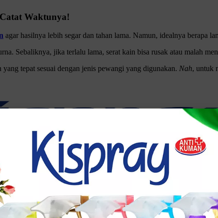
Catat Waktunya!
n
agar hasilnya lebih segar dan tahan lama. Namun, idealnya berapa
na. Sebaliknya, jika terlalu lama, serat kain bisa rusak atau malah m
 yang tepat sesuai dengan jenis pewangi yang digunakan.
Nah
, untuk 