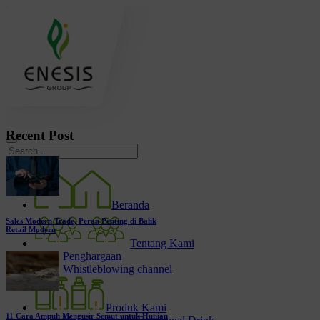
Recent Post
Beranda
Sales Modern Trade, Peran Penting di Balik
Retail Modern
Tentang Kami
Penghargaan
Whistleblowing channel
Produk Kami
11 Cara Ampuh Mengusir Semut untuk Hunian