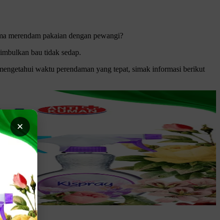
 lama merendam pakaian dengan pewangi?
enimbulkan bau tidak sedap.
mengetahui waktu perendaman yang tepat, simak informasi berikut
×