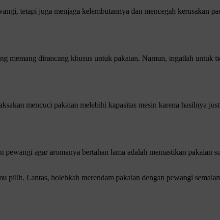
i, tetapi juga menjaga kelembutannya dan mencegah kerusakan pada s
ng memang dirancang khusus untuk pakaian. Namun, ingatlah untuk ti
ksakan mencuci pakaian melebihi kapasitas mesin karena hasilnya justr
an pewangi agar aromanya bertahan lama adalah memastikan pakaian s
amu pilih. Lantas, bolehkah merendam pakaian dengan pewangi semalama