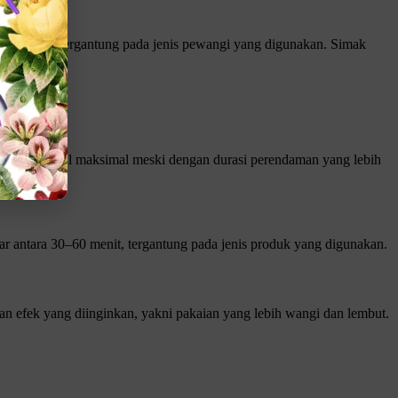
beda-beda tergantung pada jenis pewangi yang digunakan. Simak
ang optimal.
erikan hasil maksimal meski dengan durasi perendaman yang lebih
r antara 30–60 menit, tergantung pada jenis produk yang digunakan.
efek yang diinginkan, yakni pakaian yang lebih wangi dan lembut.