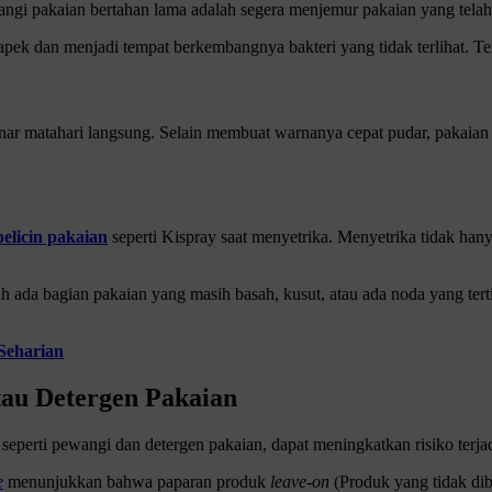
ngi pakaian bertahan lama adalah segera menjemur pakaian yang telah 
apek dan menjadi tempat berkembangnya bakteri yang tidak terlihat. Tent
sinar matahari langsung. Selain membuat warnanya cepat pudar, pakaia
pelicin pakaian
seperti Kispray saat menyetrika. Menyetrika tidak ha
h ada bagian pakaian yang masih basah, kusut, atau ada noda yang tert
Seharian
tau Detergen Pakaian
perti pewangi dan detergen pakaian, dapat meningkatkan risiko terja
e
menunjukkan bahwa paparan produk
leave-on
(Produk yang tidak di