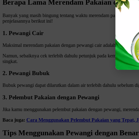
Berapa Lama Merendam Pakaian dengan 
Banyak yang masih bingung tentang waktu merendam pakaian dengan 
penjelasannya berikut ini!
1. Pewangi Cair
Maksimal merendam pakaian dengan pewangi cair adalah selama 15–3
Namun, sebaiknya cek terlebih dahulu petunjuk pada kemasan produ
singkat.
2. Pewangi Bubuk
Bubuk pewangi dapat dilarutkan dalam air terlebih dahulu sebelum 
3. Pelembut Pakaian dengan Pewangi
Jika kamu menggunakan pelembut pakaian dengan pewangi, merendam 
Baca juga:
Cara Menggunakan Pelembut Pakaian yang Tepat, J
Tips Menggunakan Pewangi dengan Benar