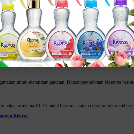
Pewangi?
pewangi yang tepat. Ternyata, durasi perendaman yang ideal bisa ber
0 menit. Umumnya, durasi ini sudah cukup untuk memberikan hasil y
k pewangi yang kamu pakai. Ini karena beberapa produk mungkin memb
Klik gambar untuk lihat produk unggulan kami
digunakan untuk merendam pakaian. Durasi perendaman biasanya berkisa
pakaian selama 10–15 menit biasanya sudah cukup untuk memberikan 
angan Keliru!