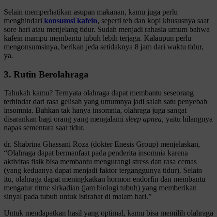
Selain memperhatikan asupan makanan, kamu juga perlu
menghindari
konsumsi kafein
, seperti teh dan kopi khususnya saat
sore hari atau menjelang tidur. Sudah menjadi rahasia umum bahwa
kafein mampu membantu tubuh lebih terjaga. Kalaupun perlu
mengonsumsinya, berikan jeda setidaknya 8 jam dari waktu tidur,
ya.
3. Rutin Berolahraga
Tahukah kamu? Ternyata olahraga dapat membantu seseorang
terhindar dari rasa gelisah yang umumnya jadi salah satu penyebab
insomnia. Bahkan tak hanya insomnia, olahraga juga sangat
disarankan bagi orang yang mengalami
sleep apnea,
yaitu hilangnya
napas sementara saat tidur.
dr. Shabrina Ghassani Roza (dokter Enesis Group) menjelaskan,
“Olahraga dapat bermanfaat pada penderita insomnia karena
aktivitas fisik bisa membantu mengurangi stress dan rasa cemas
(yang keduanya dapat menjadi faktor terganggunya tidur). Selain
itu, olahraga dapat meningkatkan hormon endorfin dan membantu
mengatur ritme sirkadian (jam biologi tubuh) yang memberikan
sinyal pada tubuh untuk istirahat di malam hari.”
Untuk mendapatkan hasil yang optimal, kamu bisa memilih olahraga