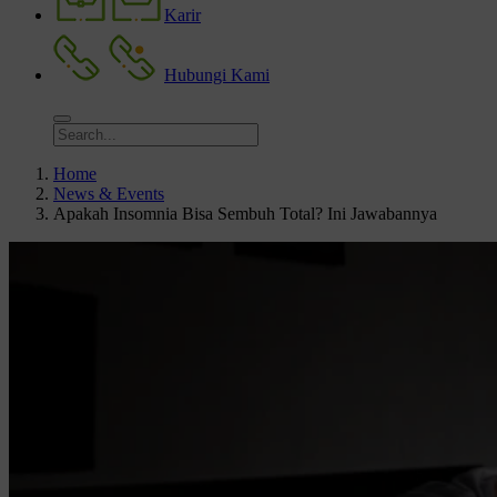
Karir
Hubungi Kami
Home
News & Events
Apakah Insomnia Bisa Sembuh Total? Ini Jawabannya