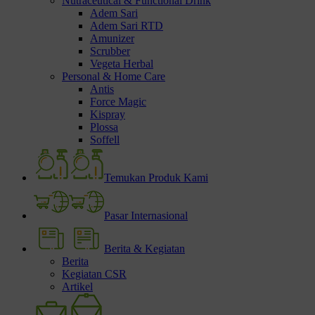
Nutraceutical & Functional Drink
Adem Sari
Adem Sari RTD
Amunizer
Scrubber
Vegeta Herbal
Personal & Home Care
Antis
Force Magic
Kispray
Plossa
Soffell
Temukan Produk Kami
Pasar Internasional
Berita & Kegiatan
Berita
Kegiatan CSR
Artikel