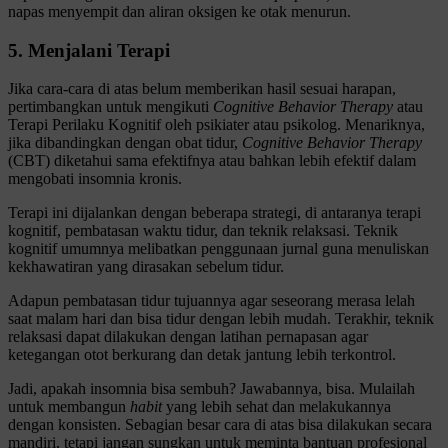
napas menyempit dan aliran oksigen ke otak menurun.
5. Menjalani Terapi
Jika cara-cara di atas belum memberikan hasil sesuai harapan,
pertimbangkan untuk mengikuti
Cognitive Behavior Therapy
atau
Terapi Perilaku Kognitif oleh psikiater atau psikolog. Menariknya,
jika dibandingkan dengan obat tidur,
Cognitive Behavior Therapy
(CBT) diketahui sama efektifnya atau bahkan lebih efektif dalam
mengobati insomnia kronis.
Terapi ini dijalankan dengan beberapa strategi, di antaranya terapi
kognitif, pembatasan waktu tidur, dan teknik relaksasi. Teknik
kognitif umumnya melibatkan penggunaan jurnal guna menuliskan
kekhawatiran yang dirasakan sebelum tidur.
Adapun pembatasan tidur tujuannya agar seseorang merasa lelah
saat malam hari dan bisa tidur dengan lebih mudah. Terakhir, teknik
relaksasi dapat dilakukan dengan latihan pernapasan agar
ketegangan otot berkurang dan detak jantung lebih terkontrol.
Jadi, apakah insomnia bisa sembuh? Jawabannya, bisa. Mulailah
untuk membangun
habit
yang lebih sehat dan melakukannya
dengan konsisten. Sebagian besar cara di atas bisa dilakukan secara
mandiri, tetapi jangan sungkan untuk meminta bantuan profesional