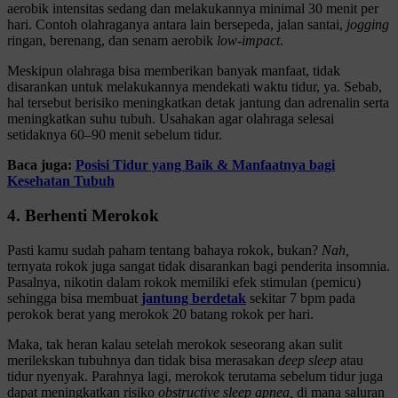
aerobik intensitas sedang dan melakukannya minimal 30 menit per
hari. Contoh olahraganya antara lain bersepeda, jalan santai,
jogging
ringan, berenang, dan senam aerobik
low-impact
.
Meskipun olahraga bisa memberikan banyak manfaat, tidak
disarankan untuk melakukannya mendekati waktu tidur, ya. Sebab,
hal tersebut berisiko meningkatkan detak jantung dan adrenalin serta
meningkatkan suhu tubuh. Usahakan agar olahraga selesai
setidaknya 60–90 menit sebelum tidur.
Baca juga:
Posisi Tidur yang Baik & Manfaatnya bagi
Kesehatan Tubuh
4. Berhenti Merokok
Pasti kamu sudah paham tentang bahaya rokok, bukan?
Nah,
ternyata rokok juga sangat tidak disarankan bagi penderita insomnia.
Pasalnya, nikotin dalam rokok memiliki efek stimulan (pemicu)
sehingga bisa membuat
jantung berdetak
sekitar 7 bpm pada
perokok berat yang merokok 20 batang rokok per hari.
Maka, tak heran kalau setelah merokok seseorang akan sulit
merilekskan tubuhnya dan tidak bisa merasakan
deep sleep
atau
tidur nyenyak. Parahnya lagi, merokok terutama sebelum tidur juga
dapat meningkatkan risiko
obstructive sleep apnea,
di mana saluran