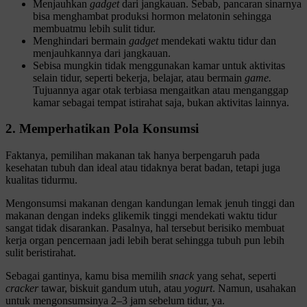
Menjauhkan
gadget
dari jangkauan. Sebab, pancaran sinarnya
bisa menghambat produksi hormon melatonin sehingga
membuatmu lebih sulit tidur.
Menghindari bermain
gadget
mendekati waktu tidur dan
menjauhkannya dari jangkauan.
Sebisa mungkin tidak menggunakan kamar untuk aktivitas
selain tidur, seperti bekerja, belajar, atau bermain
game.
Tujuannya agar otak terbiasa mengaitkan atau menganggap
kamar sebagai tempat istirahat saja, bukan aktivitas lainnya.
2. Memperhatikan Pola Konsumsi
Faktanya, pemilihan makanan tak hanya berpengaruh pada
kesehatan tubuh dan ideal atau tidaknya berat badan, tetapi juga
kualitas tidurmu.
Mengonsumsi makanan dengan kandungan lemak jenuh tinggi dan
makanan dengan indeks glikemik tinggi mendekati waktu tidur
sangat tidak disarankan. Pasalnya, hal tersebut berisiko membuat
kerja organ pencernaan jadi lebih berat sehingga tubuh pun lebih
sulit beristirahat.
Sebagai gantinya, kamu bisa memilih
snack
yang sehat, seperti
cracker
tawar, biskuit gandum utuh, atau
yogurt
. Namun, usahakan
untuk mengonsumsinya 2–3 jam sebelum tidur, ya.