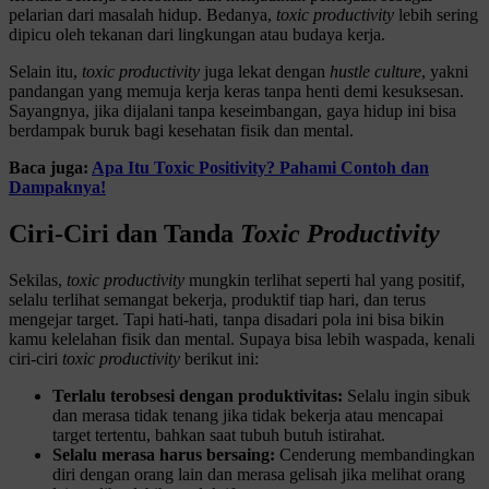
pelarian dari masalah hidup. Bedanya,
toxic
productivity
lebih sering
dipicu oleh tekanan dari lingkungan atau budaya kerja.
Selain itu,
toxic
productivity
juga lekat dengan
hustle
culture
, yakni
pandangan yang memuja kerja keras tanpa henti demi kesuksesan.
Sayangnya, jika dijalani tanpa keseimbangan, gaya hidup ini bisa
berdampak buruk bagi kesehatan fisik dan mental.
Baca juga:
Apa Itu Toxic Positivity? Pahami Contoh dan
Dampaknya!
Ciri-Ciri dan Tanda
Toxic Productivity
Sekilas,
toxic
productivity
mungkin terlihat seperti hal yang positif,
selalu terlihat semangat bekerja, produktif tiap hari, dan terus
mengejar target. Tapi hati-hati, tanpa disadari pola ini bisa bikin
kamu kelelahan fisik dan mental. Supaya bisa lebih waspada, kenali
ciri-ciri
toxic
productivity
berikut ini:
Terlalu terobsesi dengan produktivitas:
Selalu ingin sibuk
dan merasa tidak tenang jika tidak bekerja atau mencapai
target tertentu, bahkan saat tubuh butuh istirahat.
Selalu merasa harus bersaing:
Cenderung membandingkan
diri dengan orang lain dan merasa gelisah jika melihat orang