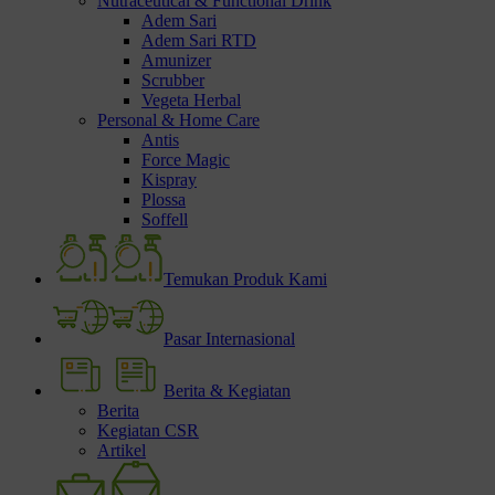
Nutraceutical & Functional Drink
Adem Sari
Adem Sari RTD
Amunizer
Scrubber
Vegeta Herbal
Personal & Home Care
Antis
Force Magic
Kispray
Plossa
Soffell
Temukan Produk Kami
Pasar Internasional
Berita & Kegiatan
Berita
Kegiatan CSR
Artikel