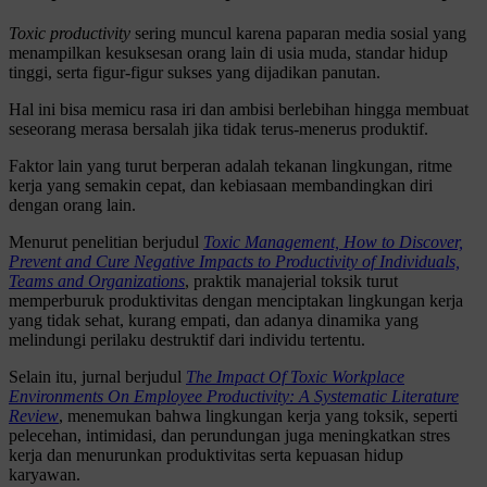
Toxic productivity
sering muncul karena paparan media sosial yang
menampilkan kesuksesan orang lain di usia muda, standar hidup
tinggi, serta figur-figur sukses yang dijadikan panutan.
Hal ini bisa memicu rasa iri dan ambisi berlebihan hingga membuat
seseorang merasa bersalah jika tidak terus-menerus produktif.
Faktor lain yang turut berperan adalah tekanan lingkungan, ritme
kerja yang semakin cepat, dan kebiasaan membandingkan diri
dengan orang lain.
Menurut penelitian berjudul
Toxic Management, How to Discover,
Prevent and Cure Negative Impacts to Productivity of Individuals,
Teams and Organizations
, praktik manajerial toksik turut
memperburuk produktivitas dengan menciptakan lingkungan kerja
yang tidak sehat, kurang empati, dan adanya dinamika yang
melindungi perilaku destruktif dari individu tertentu.
Selain itu, jurnal berjudul
The Impact Of Toxic Workplace
Environments On Employee Productivity: A Systematic Literature
Review
, menemukan bahwa lingkungan kerja yang toksik, seperti
pelecehan, intimidasi, dan perundungan juga meningkatkan stres
kerja dan menurunkan produktivitas serta kepuasan hidup
karyawan.