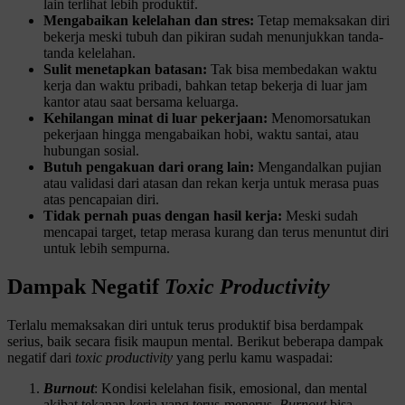
lain terlihat lebih produktif.
Mengabaikan kelelahan dan stres:
Tetap memaksakan diri
bekerja meski tubuh dan pikiran sudah menunjukkan tanda-
tanda kelelahan.
Sulit menetapkan batasan:
Tak bisa membedakan waktu
kerja dan waktu pribadi, bahkan tetap bekerja di luar jam
kantor atau saat bersama keluarga.
Kehilangan minat di luar pekerjaan:
Menomorsatukan
pekerjaan hingga mengabaikan hobi, waktu santai, atau
hubungan sosial.
Butuh pengakuan dari orang lain:
Mengandalkan pujian
atau validasi dari atasan dan rekan kerja untuk merasa puas
atas pencapaian diri.
Tidak pernah puas dengan hasil kerja:
Meski sudah
mencapai target, tetap merasa kurang dan terus menuntut diri
untuk lebih sempurna.
Dampak Negatif
Toxic Productivity
Terlalu memaksakan diri untuk terus produktif bisa berdampak
serius, baik secara fisik maupun mental. Berikut beberapa dampak
negatif dari
toxic
productivity
yang perlu kamu waspadai:
Burnout
: Kondisi kelelahan fisik, emosional, dan mental
akibat tekanan kerja yang terus-menerus.
Burnout
bisa