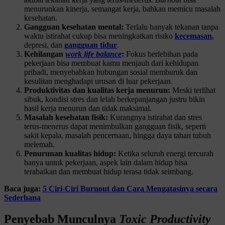
menurunkan kinerja, semangat kerja, bahkan memicu masalah
kesehatan.
Gangguan kesehatan mental:
Terlalu banyak tekanan tanpa
waktu istirahat cukup bisa meningkatkan risiko
kecemasan
,
depresi, dan
gangguan tidur
.
Kehilangan
work life balance
:
Fokus berlebihan pada
pekerjaan bisa membuat kamu menjauh dari kehidupan
pribadi, menyebabkan hubungan sosial memburuk dan
kesulitan menghadapi urusan di luar pekerjaan.
Produktivitas dan kualitas kerja menurun:
Meski terlihat
sibuk, kondisi stres dan lelah berkepanjangan justru bikin
hasil kerja menurun dan tidak maksimal.
Masalah kesehatan fisik:
Kurangnya istirahat dan stres
terus-menerus dapat menimbulkan gangguan fisik, seperti
sakit kepala, masalah pencernaan, hingga daya tahan tubuh
melemah.
Penurunan kualitas hidup:
Ketika seluruh energi tercurah
hanya untuk pekerjaan, aspek lain dalam hidup bisa
terabaikan dan membuat hidup terasa tidak seimbang.
Baca juga:
5 Ciri-Ciri Burnout dan Cara Mengatasinya secara
Sederhana
Penyebab Munculnya
Toxic Productivity