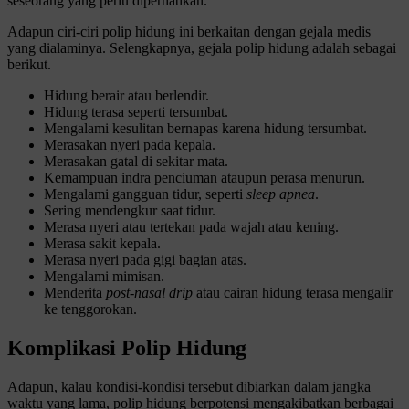
seseorang yang perlu diperhatikan.
Adapun ciri-ciri polip hidung ini berkaitan dengan gejala medis
yang dialaminya. Selengkapnya, gejala polip hidung adalah sebagai
berikut.
Hidung berair atau berlendir.
Hidung terasa seperti tersumbat.
Mengalami kesulitan bernapas karena hidung tersumbat.
Merasakan nyeri pada kepala.
Merasakan gatal di sekitar mata.
Kemampuan indra penciuman ataupun perasa menurun.
Mengalami gangguan tidur, seperti
sleep apnea
.
Sering mendengkur saat tidur.
Merasa nyeri atau tertekan pada wajah atau kening.
Merasa sakit kepala.
Merasa nyeri pada gigi bagian atas.
Mengalami mimisan.
Menderita
post-nasal drip
atau cairan hidung terasa mengalir
ke tenggorokan.
Komplikasi Polip Hidung
Adapun, kalau kondisi-kondisi tersebut dibiarkan dalam jangka
waktu yang lama, polip hidung berpotensi mengakibatkan berbagai