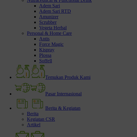
Nutraceutical & Functional Drink
Adem Sari
Adem Sari RTD
Amunizer
Scrubber
Vegeta Herbal
Personal & Home Care
Antis
Force Magic
Kispray
Plossa
Soffell
Temukan Produk Kami
Pasar Internasional
Berita & Kegiatan
Berita
Kegiatan CSR
Artikel