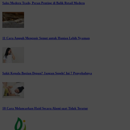
Sales Modern Trade, Peran Penting di Balik Retail Modern
11 Cara Ampuh Mengusir Semut untuk Hunian Lebih Nyaman
Sakit Kepala Bagian Depan? Jangan Sepele! Ini 7 Penyebabnya
10 Cara Melancarkan Haid Secara Alami saat Tidak Teratur