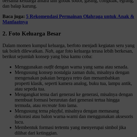
bersama keluarga antara lain gobak sodor, gasing, congklak, egrang,
dan balap karung.
Baca juga:
5 Rekomendasi Permainan Olahraga untuk Anak &
Manfaatnya
2. Foto Keluarga Besar
Dalam momen kumpul keluarga, berfoto menjadi kegiatan seru yang
tak boleh dilewatkan.
Nah
, agar foto keluarga terasa lebih berkesan,
berikut sejumlah konsep yang bisa kamu coba:
Menggunakan
outfit
dengan warna yang sama atau senada.
Mengusung konsep nostalgia zaman dulu, misalnya dengan
mengenakan pakaian bergaya retro dan menambahkan
properti klasik, seperti kamera analog, buku tua, lampu antik,
atau sepeda tua.
Mengangkat tema dari generasi ke generasi, misalnya dengan
membuat formasi berurutan dari generasi tertua hingga
termuda, atau
recreate
foto lama.
Mengusung tema
playful
, misalnya dengan memasang
dekorasi atau balon warna-warni dan menggunakan aksesoris
lucu.
Membentuk formasi tertentu yang menyerupai simbol jika
dilihat dari ketinggian.