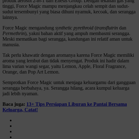
produk aerosol 2-
in
-1 dari Enesis Group. Dengan tekanan gas yang
tinggi, Force Magic mampu menjangkau celah sempit dan sudut-
sudut tersembunyi yang biasa dihuni nyamuk, kecoak, dan serangga
lainnya.
Force Magic mengandung
synthetic pyrethroid
(
transflutrin
dan
Permethrin
), yakni bahan aktif yang ampuh membasmi serangga.
Meski mematikan bagi serangga, kandungan ini relatif aman untuk
manusia.
Tak perlu khawatir dengan aromanya karena Force Magic memiliki
aroma yang lembut dan tidak menyengat. Produk ini hadir dalam
lima varian wangi segar, yaitu Lemon, Apple, Floral Fragrance,
Orange, dan Pop Art Lemon.
Semprotkan Force Magic untuk menjaga keluargamu dari gangguan
serangga berbahaya, ya. Serangga hilang, acara kumpul keluarga
jadi lebih nyaman.
Baca juga:
13+ Tips Persiapan Liburan ke Pantai Bersama
Keluarga, Catat!