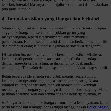
keluarga lain akan lebih menghargai usahamu. Dari keterlibatan
tersebut, interaksi biasanya akan terjalin secara alami dan keakraban
pun mulai tumbuh.
4. Tunjukkan Sikap yang Hangat dan Fleksibel
Sikap yang hangat berarti membuka diri untuk berinteraksi dengan
anggota keluarga lain serta menunjukkan gestur yang
menyenangkan, seperti tersenyum atau aktif menyimak
pembicaraan. Hal-hal sederhana ini dapat memberikan kesan positif
dan membuat orang lain merasa nyaman berinteraksi denganmu.
Di samping itu, penting juga untuk bersikap fleksibel. Misalnya,
ketika terjadi perubahan rencana atau ada perbedaan pendapat
dengan anggota keluarga lain, usahakan untuk tidak mudah
tersinggung. Terimalah dengan lapang dan tunjukkan sikap suportif.
Itulah beberapa ide agenda seru untuk mengisi acara kumpul
keluarga dan tips anticanggung saat acara berlangsung. Acara
kumpul keluarga seharusnya menjadi momen untuk kembali
membangun hubungan yang hangat dan penuh kasih sayang. Maka,
pastikan acaranya seru dan semua anggota keluarga nyaman, ya.
Nah,
agar acara kumpul keluarga di rumah bisa lebih nyaman, kamu
perlu membasmi serangga pengganggu menggunakan
Force Magic
,