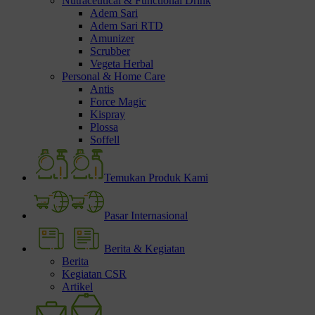
Nutraceutical & Functional Drink
Adem Sari
Adem Sari RTD
Amunizer
Scrubber
Vegeta Herbal
Personal & Home Care
Antis
Force Magic
Kispray
Plossa
Soffell
Temukan Produk Kami
Pasar Internasional
Berita & Kegiatan
Berita
Kegiatan CSR
Artikel