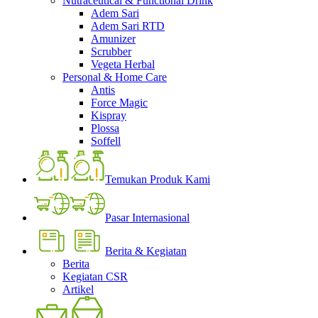
Nutraceutical & Functional Drink
Adem Sari
Adem Sari RTD
Amunizer
Scrubber
Vegeta Herbal
Personal & Home Care
Antis
Force Magic
Kispray
Plossa
Soffell
Temukan Produk Kami
Pasar Internasional
Berita & Kegiatan
Berita
Kegiatan CSR
Artikel