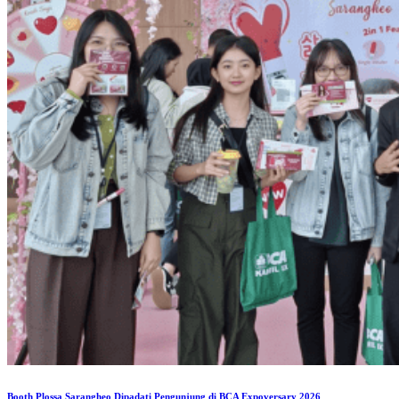
Booth Plossa Sarangheo Dipadati Pengunjung di BCA Expoversary 2026