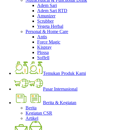
Nutraceutical & Functional Drink
Adem Sari
Adem Sari RTD
Amunizer
Scrubber
Vegeta Herbal
Personal & Home Care
Antis
Force Magic
Kispray
Plossa
Soffell
Temukan Produk Kami
Pasar Internasional
Berita & Kegiatan
Berita
Kegiatan CSR
Artikel