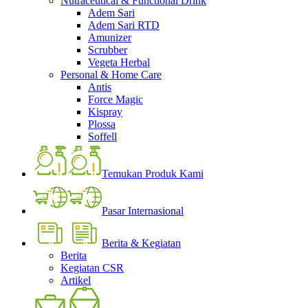
Nutraceutical & Functional Drink
Adem Sari
Adem Sari RTD
Amunizer
Scrubber
Vegeta Herbal
Personal & Home Care
Antis
Force Magic
Kispray
Plossa
Soffell
Temukan Produk Kami
Pasar Internasional
Berita & Kegiatan
Berita
Kegiatan CSR
Artikel