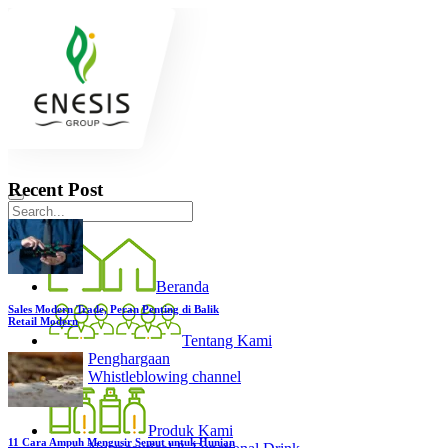
Recent Post
Beranda
Sales Modern Trade, Peran Penting di Balik
Retail Modern
Tentang Kami
Penghargaan
Whistleblowing channel
Produk Kami
11 Cara Ampuh Mengusir Semut untuk Hunian