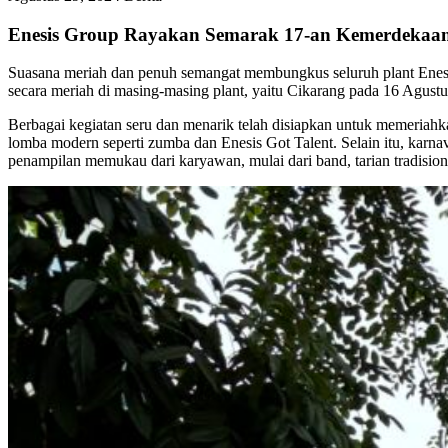
Enesis Group Rayakan Semarak 17-an Kemerdekaa
Suasana meriah dan penuh semangat membungkus seluruh plant Enesi
secara meriah di masing-masing plant, yaitu Cikarang pada 16 Agust
Berbagai kegiatan seru dan menarik telah disiapkan untuk memeriahkan
lomba modern seperti zumba dan Enesis Got Talent. Selain itu, karna
penampilan memukau dari karyawan, mulai dari band, tarian tradisio