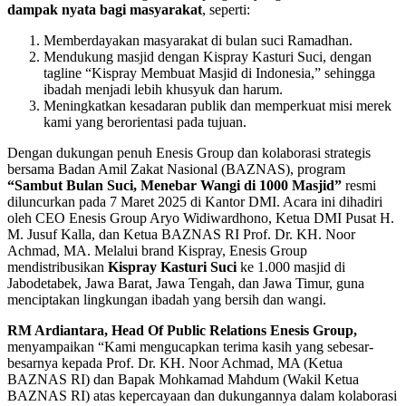
dampak nyata bagi masyarakat
, seperti:
Memberdayakan masyarakat di bulan suci Ramadhan.
Mendukung masjid dengan Kispray Kasturi Suci, dengan
tagline “Kispray Membuat Masjid di Indonesia,” sehingga
ibadah menjadi lebih khusyuk dan harum.
Meningkatkan kesadaran publik dan memperkuat misi merek
kami yang berorientasi pada tujuan.
Dengan dukungan penuh Enesis Group dan kolaborasi strategis
bersama Badan Amil Zakat Nasional (BAZNAS), program
“Sambut Bulan Suci, Menebar Wangi di 1000 Masjid”
resmi
diluncurkan pada 7 Maret 2025 di Kantor DMI. Acara ini dihadiri
oleh CEO Enesis Group Aryo Widiwardhono, Ketua DMI Pusat H.
M. Jusuf Kalla, dan Ketua BAZNAS RI Prof. Dr. KH. Noor
Achmad, MA. Melalui brand Kispray, Enesis Group
mendistribusikan
Kispray Kasturi Suci
ke 1.000 masjid di
Jabodetabek, Jawa Barat, Jawa Tengah, dan Jawa Timur, guna
menciptakan lingkungan ibadah yang bersih dan wangi.
RM Ardiantara, Head Of Public Relations Enesis Group,
menyampaikan “Kami mengucapkan terima kasih yang sebesar-
besarnya kepada Prof. Dr. KH. Noor Achmad, MA (Ketua
BAZNAS RI) dan Bapak Mohkamad Mahdum (Wakil Ketua
BAZNAS RI) atas kepercayaan dan dukungannya dalam kolaborasi