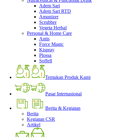
Nutraceutical & Functional Drink
Adem Sari
Adem Sari RTD
Amunizer
Scrubber
Vegeta Herbal
Personal & Home Care
Antis
Force Magic
Kispray
Plossa
Soffell
Temukan Produk Kami
Pasar Internasional
Berita & Kegiatan
Berita
Kegiatan CSR
Artikel