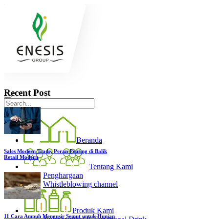
Recent Post
Beranda
Sales Modern Trade, Peran Penting di Balik
Retail Modern
Tentang Kami
Penghargaan
Whistleblowing channel
Produk Kami
11 Cara Ampuh Mengusir Semut untuk Hunian