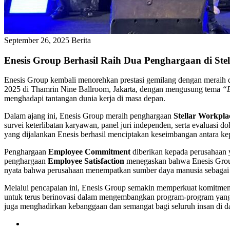
September 26, 2025
Berita
Enesis Group Berhasil Raih Dua Penghargaan di Ste
Enesis Group kembali menorehkan prestasi gemilang dengan meraih 
2025 di Thamrin Nine Ballroom, Jakarta, dengan mengusung tema
“E
menghadapi tantangan dunia kerja di masa depan.
Dalam ajang ini, Enesis Group meraih penghargaan
Stellar Workpl
survei keterlibatan karyawan, panel juri independen, serta evaluasi 
yang dijalankan Enesis berhasil menciptakan keseimbangan antara ke
Penghargaan
Employee Commitment
diberikan kepada perusahaan y
penghargaan
Employee Satisfaction
menegaskan bahwa Enesis Group
nyata bahwa perusahaan menempatkan sumber daya manusia sebagai a
Melalui pencapaian ini, Enesis Group semakin memperkuat komitmen 
untuk terus berinovasi dalam mengembangkan program-program yang b
juga menghadirkan kebanggaan dan semangat bagi seluruh insan di d