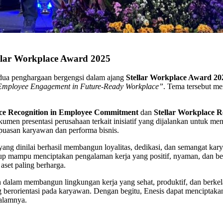
llar Workplace Award 2025
dua penghargaan bergengsi dalam ajang
Stellar Workplace Award 20
mployee Engagement in Future-Ready Workplace”
. Tema tersebut m
ace Recognition in Employee Commitment
dan
Stellar Workplace R
dokumen presentasi perusahaan terkait inisiatif yang dijalankan untuk 
puasan karyawan dan performa bisnis.
ang dinilai berhasil membangun loyalitas, dedikasi, dan semangat kar
 mampu menciptakan pengalaman kerja yang positif, nyaman, dan ber
set paling berharga.
dalam membangun lingkungan kerja yang sehat, produktif, dan berkela
erorientasi pada karyawan. Dengan begitu, Enesis dapat menciptakan 
alamnya.