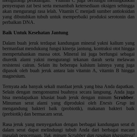
mengurangi peradangan. Vitamin C juga berfungsi meningkatkan
penyerapan zat besi serta menambah ketersediaan oksigen sehingga
akan mengurangi rasa lelah. Vitamin C menjadi sumber antioksidan
yang dibutuhkan tubuh untuk memperbaiki produksi serotonin dan
perbaikan DNA.
Baik Untuk Kesehatan Jantung
Dalam buah jeruk terdapat kandungan mineral yakni kalium yang
bermanfaat mendukung fungsi kinerja jantung, kontraksi otot hingga
mempertahankan massa otot. Mineral ini juga berfungsi sebagai
diuretik alami yakni mengurangi tekanan darah serta melawan
resistensi cairan. Selain itu beberapa kalsium lainnya yang juga
dipasok oleh buah jeruk antara lain vitamin A, vitamin B hingga
magnesium.
Ternyata ada banyak sekali manfaat jeruk yang bisa Anda dapatkan.
Selain dengan mengonsumsi buahnya secara langsung, Anda juga
bisa mendapatkan khasiat buah jeruk dengan minum
Scrubber
.
Minuman serat alami yang diproduksi oleh
Enesis Grup
ini
mengandung bakteri baik (probiotik), makanan bakteri baik
(prebiotik) dan bermacam serat.
Rasa jeruk yang menyegarkan dengan berbagai kandungan serat di
dalam serat dapat melindungi tubuh Anda dari berbagai macam
masalah pencernaan.
Yuk, minum Scrubber dan rasakan khasiatnya!