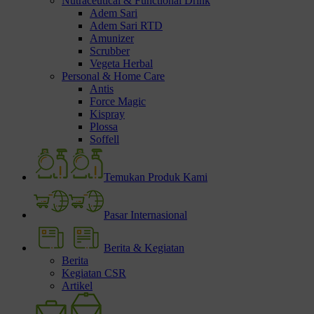
Nutraceutical & Functional Drink
Adem Sari
Adem Sari RTD
Amunizer
Scrubber
Vegeta Herbal
Personal & Home Care
Antis
Force Magic
Kispray
Plossa
Soffell
Temukan Produk Kami
Pasar Internasional
Berita & Kegiatan
Berita
Kegiatan CSR
Artikel