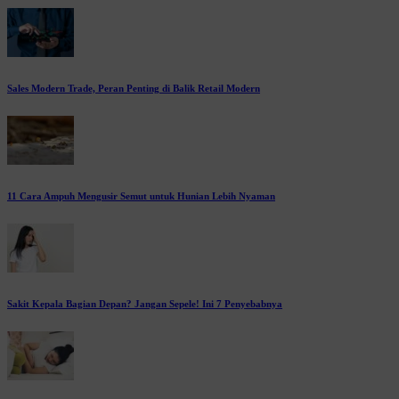
Sales Modern Trade, Peran Penting di Balik Retail Modern
11 Cara Ampuh Mengusir Semut untuk Hunian Lebih Nyaman
Sakit Kepala Bagian Depan? Jangan Sepele! Ini 7 Penyebabnya