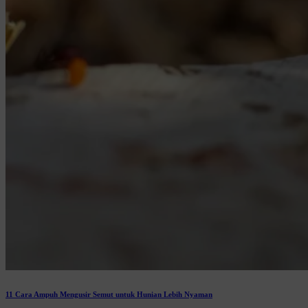
11 Cara Ampuh Mengusir Semut untuk Hunian Lebih Nyaman