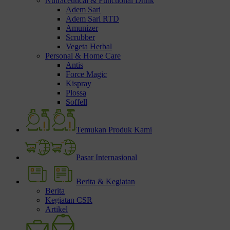
Nutraceutical & Functional Drink
Adem Sari
Adem Sari RTD
Amunizer
Scrubber
Vegeta Herbal
Personal & Home Care
Antis
Force Magic
Kispray
Plossa
Soffell
Temukan Produk Kami
Pasar Internasional
Berita & Kegiatan
Berita
Kegiatan CSR
Artikel