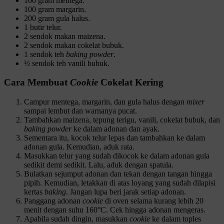
100 gram mentega.
100 gram margarin.
200 gram gula halus.
1 butir telur.
2 sendok makan maizena.
2 sendok makan cokelat bubuk.
1 sendok teh
baking powder
.
½ sendok teh vanili bubuk.
Cara Membuat
Cookie
Cokelat Kering
Campur mentega, margarin, dan gula halus dengan
mixer
sampai lembut dan warnanya pucat.
Tambahkan maizena, tepung terigu, vanili, cokelat bubuk, dan
baking powder
ke dalam adonan dan ayak.
Sementara itu, kocok telur lepas dan tambahkan ke dalam
adonan gula. Kemudian, aduk rata.
Masukkan telur yang sudah dikocok ke dalam adonan gula
sedikit demi sedikit. Lalu, aduk dengan spatula.
Bulatkan sejumput adonan dan tekan dengan tangan hingga
pipih. Kemudian, letakkan di atas loyang yang sudah dilapisi
kertas
baking
. Jangan lupa beri jarak setiap adonan.
Panggang adonan
cookie
di oven selama kurang lebih 20
menit dengan suhu 160°C. Cek hingga adonan mengeras.
Apabila sudah dingin, masukkan
cookie
ke dalam toples