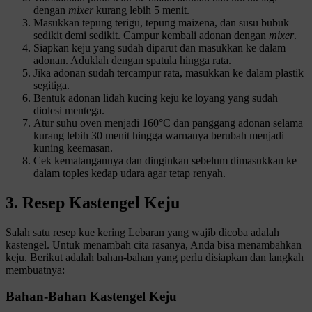
dengan
mixer
kurang lebih 5 menit.
Masukkan tepung terigu, tepung maizena, dan susu bubuk
sedikit demi sedikit. Campur kembali adonan dengan
mixer
.
Siapkan keju yang sudah diparut dan masukkan ke dalam
adonan. Aduklah dengan spatula hingga rata.
Jika adonan sudah tercampur rata, masukkan ke dalam plastik
segitiga.
Bentuk adonan lidah kucing keju ke loyang yang sudah
diolesi mentega.
Atur suhu oven menjadi 160°C dan panggang adonan selama
kurang lebih 30 menit hingga warnanya berubah menjadi
kuning keemasan.
Cek kematangannya dan dinginkan sebelum dimasukkan ke
dalam toples kedap udara agar tetap renyah.
3. Resep Kastengel Keju
Salah satu resep kue kering Lebaran yang wajib dicoba adalah
kastengel. Untuk menambah cita rasanya, Anda bisa menambahkan
keju. Berikut adalah bahan-bahan yang perlu disiapkan dan langkah
membuatnya:
Bahan-Bahan Kastengel Keju