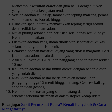
Mencampur
wijsman
butter
dan gula halus dengan
mixer
yang diatur pada kecepatan rendah.
Setelah adonan telur siap, tambahkan tepung maizena, perasa
vanila, dan susu. Kocok hingga rata.
Gunakan spatula untuk memasukkan tepung terigu sedikit
demi sedikit ke dalam adonan telur.
Mulai pulung adonan dan beri isian selai nanas secukupnya.
Kemudian, bulatkan adonan.
Diamkan adonan yang sudah dibulatkan sebentar di kulkas
selama kurang lebih 10 menit.
Letakkan adonan nastar di loyang yang diolesi margarin. Beri
jarak antara adonan satu dan lainnya.
Atur suhu oven di 170°C dan panggang adonan nastar sekitar
10 menit.
Keluarkan adonan nastar untuk diolesi dengan bahan olesan
yang sudah dicampur.
Masukkan adonan nastar ke dalam oven kembali dan
panggang hingga 15 menit hingga matang. Cek sesekali agar
adonan tidak gosong.
Keluarkan kue nastar yang sudah matang dan dinginkan
sebentar sebelum disimpan di dalam stoples kedap udara.
Baca juga:
Sakit Perut Saat Puasa? Kenali Penyebab & Cara
Mengatasinya