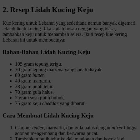
2. Resep Lidah Kucing Keju
Kue kering untuk Lebaran yang sederhana namun banyak digemari
adalah lidah kucing. Jika sudah bosan dengan yang biasa,
tambahkan keju untuk menambah selera. Ikuti resep kue kering
Lebaran ini untuk membuatnya:
Bahan-Bahan Lidah Kucing Keju
105 gram tepung terigu.
30 gram tepung maizena yang sudah diayak.
80 gram
butte
r.
40 gram margarin.
38 gram putih telur.
70 gram gula halus.
7 gram susu putih bubuk.
75 gram keju
cheddar
yang diparut.
Cara Membuat Lidah Kucing Keju
Campur
butter
, margarin, dan gula halus dengan
mixer
hingga
adonan mengembang dan berwarna pucat.
Tambahkan putih telur ke dalam adonan dan kocok lagi