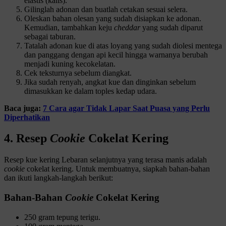
elastis (kalis).
Gilinglah adonan dan buatlah cetakan sesuai selera.
Oleskan bahan olesan yang sudah disiapkan ke adonan.
Kemudian, tambahkan keju
cheddar
yang sudah diparut
sebagai taburan.
Tatalah adonan kue di atas loyang yang sudah diolesi mentega
dan panggang dengan api kecil hingga warnanya berubah
menjadi kuning kecokelatan.
Cek teksturnya sebelum diangkat.
Jika sudah renyah, angkat kue dan dinginkan sebelum
dimasukkan ke dalam toples kedap udara.
Baca juga:
7 Cara agar Tidak Lapar Saat Puasa yang Perlu
Diperhatikan
4. Resep
Cookie
Cokelat Kering
Resep kue kering Lebaran selanjutnya yang terasa manis adalah
cookie
cokelat kering. Untuk membuatnya, siapkah bahan-bahan
dan ikuti langkah-langkah berikut:
Bahan-Bahan
Cookie
Cokelat Kering
250 gram tepung terigu.