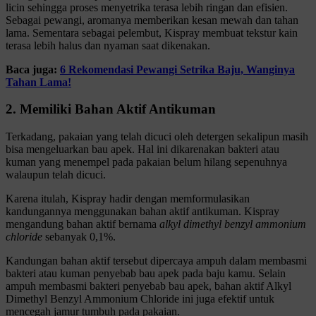
licin sehingga proses menyetrika terasa lebih ringan dan efisien.
Sebagai pewangi, aromanya memberikan kesan mewah dan tahan
lama. Sementara sebagai pelembut, Kispray membuat tekstur kain
terasa lebih halus dan nyaman saat dikenakan.
Baca juga:
6 Rekomendasi Pewangi Setrika Baju, Wanginya
Tahan Lama!
2. Memiliki Bahan Aktif Antikuman
Terkadang, pakaian yang telah dicuci oleh detergen sekalipun masih
bisa mengeluarkan bau apek. Hal ini dikarenakan bakteri atau
kuman yang menempel pada pakaian belum hilang sepenuhnya
walaupun telah dicuci.
Karena itulah, Kispray hadir dengan memformulasikan
kandungannya menggunakan bahan aktif antikuman. Kispray
mengandung bahan aktif bernama
alkyl dimethyl benzyl ammonium
chloride
sebanyak 0,1%.
Kandungan bahan aktif tersebut dipercaya ampuh dalam membasmi
bakteri atau kuman penyebab bau apek pada baju kamu. Selain
ampuh membasmi bakteri penyebab bau apek, bahan aktif Alkyl
Dimethyl Benzyl Ammonium Chloride ini juga efektif untuk
mencegah jamur tumbuh pada pakaian.