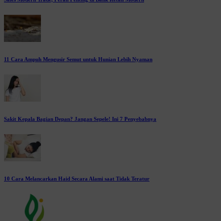
11 Cara Ampuh Mengusir Semut untuk Hunian Lebih Nyaman
Sakit Kepala Bagian Depan? Jangan Sepele! Ini 7 Penyebabnya
10 Cara Melancarkan Haid Secara Alami saat Tidak Teratur