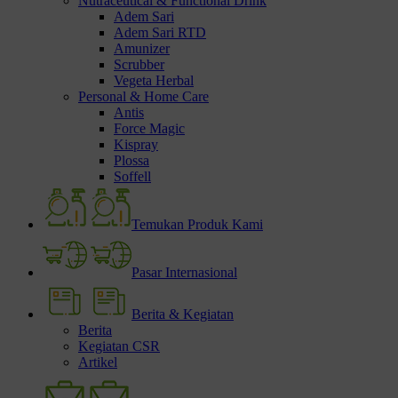
Nutraceutical & Functional Drink
Adem Sari
Adem Sari RTD
Amunizer
Scrubber
Vegeta Herbal
Personal & Home Care
Antis
Force Magic
Kispray
Plossa
Soffell
Temukan Produk Kami
Pasar Internasional
Berita & Kegiatan
Berita
Kegiatan CSR
Artikel