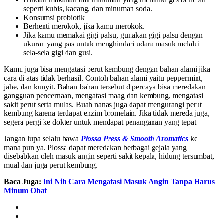
seperti kubis, kacang, dan minuman soda.
Konsumsi probiotik
Berhenti merokok, jika kamu merokok.
Jika kamu memakai gigi palsu, gunakan gigi palsu dengan
ukuran yang pas untuk menghindari udara masuk melalui
sela-sela gigi dan gusi.
Kamu juga bisa mengatasi perut kembung dengan bahan alami jika
cara di atas tidak berhasil. Contoh bahan alami yaitu peppermint,
jahe, dan kunyit. Bahan-bahan tersebut dipercaya bisa meredakan
gangguan pencernaan, mengatasi maag dan kembung, mengatasi
sakit perut serta mulas. Buah nanas juga dapat mengurangi perut
kembung karena terdapat enzim bromelain. Jika tidak mereda juga,
segera pergi ke dokter untuk mendapat penanganan yang tepat.
Jangan lupa selalu bawa
Plossa Press & Smooth Aromatics
ke
mana pun ya. Plossa dapat meredakan berbagai gejala yang
disebabkan oleh masuk angin seperti sakit kepala, hidung tersumbat,
mual dan juga perut kembung.
Baca Juga:
Ini Nih Cara Mengatasi Masuk Angin Tanpa Harus
Minum Obat