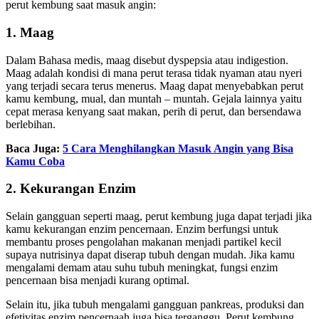
perut kembung saat masuk angin:
1. Maag
Dalam Bahasa medis, maag disebut dyspepsia atau indigestion.
Maag adalah kondisi di mana perut terasa tidak nyaman atau nyeri
yang terjadi secara terus menerus. Maag dapat menyebabkan perut
kamu kembung, mual, dan muntah – muntah. Gejala lainnya yaitu
cepat merasa kenyang saat makan, perih di perut, dan bersendawa
berlebihan.
Baca Juga:
5 Cara Menghilangkan Masuk Angin yang Bisa
Kamu Coba
2. Kekurangan Enzim
Selain gangguan seperti maag, perut kembung juga dapat terjadi jika
kamu kekurangan enzim pencernaan. Enzim berfungsi untuk
membantu proses pengolahan makanan menjadi partikel kecil
supaya nutrisinya dapat diserap tubuh dengan mudah. Jika kamu
mengalami demam atau suhu tubuh meningkat, fungsi enzim
pencernaan bisa menjadi kurang optimal.
Selain itu, jika tubuh mengalami gangguan pankreas, produksi dan
efetivitas enzim pencernaah juga bisa terganggu. Perut kembung