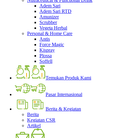
Nutraceutical & Functional Drink
Adem Sari
Adem Sari RTD
Amunizer
Scrubber
Vegeta Herbal
Personal & Home Care
Antis
Force Magic
Kispray
Plossa
Soffell
Temukan Produk Kami
Pasar Internasional
Berita & Kegiatan
Berita
Kegiatan CSR
Artikel