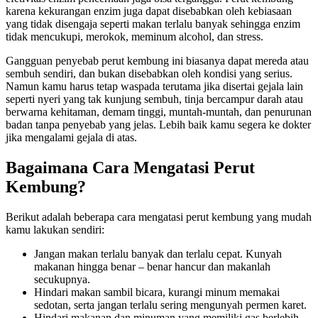
karena kekurangan enzim juga dapat disebabkan oleh kebiasaan
yang tidak disengaja seperti makan terlalu banyak sehingga enzim
tidak mencukupi, merokok, meminum alcohol, dan stress.
Gangguan penyebab perut kembung ini biasanya dapat mereda atau
sembuh sendiri, dan bukan disebabkan oleh kondisi yang serius.
Namun kamu harus tetap waspada terutama jika disertai gejala lain
seperti nyeri yang tak kunjung sembuh, tinja bercampur darah atau
berwarna kehitaman, demam tinggi, muntah-muntah, dan penurunan
badan tanpa penyebab yang jelas. Lebih baik kamu segera ke dokter
jika mengalami gejala di atas.
Bagaimana Cara Mengatasi Perut
Kembung?
Berikut adalah beberapa cara mengatasi perut kembung yang mudah
kamu lakukan sendiri:
Jangan makan terlalu banyak dan terlalu cepat. Kunyah
makanan hingga benar – benar hancur dan makanlah
secukupnya.
Hindari makan sambil bicara, kurangi minum memakai
sedotan, serta jangan terlalu sering mengunyah permen karet.
Hindari makanan dan minuman yang memiliki gas berlebih