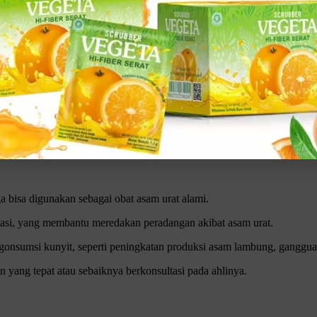
amu coba untuk meredakan gejalanya.
t membantu mengurangi kelebihan asam urat dalam tubuh.
lebih banyak.
at berlebih di dalam tubuh, melalui proses pengeluaran urine, sehing
uk Catat!
Klik gambar untuk lihat produk unggulan kami
 bisa digunakan sebagai obat asam urat alami.
masi, yang membantu meredakan peradangan akibat asam urat.
gonsumsi kunyit, seperti peningkatan produksi asam lambung, ganggua
 yang tepat atau sebaiknya berkonsultasi pada ahlinya.