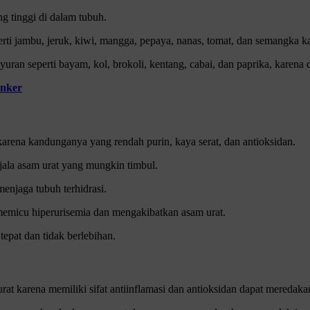
g tinggi di dalam tubuh.
ti jambu, jeruk, kiwi, mangga, pepaya, nanas, tomat, dan semangka k
yuran seperti bayam, kol, brokoli, kentang, cabai, dan paprika, karen
anker
karena kandunganya yang rendah purin, kaya serat, dan antioksidan.
ala asam urat yang mungkin timbul.
enjaga tubuh terhidrasi.
memicu hiperurisemia dan mengakibatkan asam urat.
epat dan tidak berlebihan.
 urat karena memiliki sifat antiinflamasi dan antioksidan dapat meredak