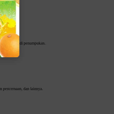
ga tidak terjadi penumpukan.
n pencernaan, dan lainnya.