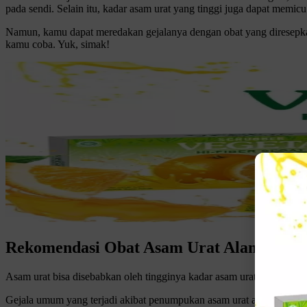
pada sendi.
Selain itu, kadar asam urat yang tinggi juga dapat memic
Namun, kamu dapat meredakan gejalanya dengan obat yang diresepkan
kamu coba. Yuk, simak!
Rekomendasi Obat Asam Urat Alami
Asam urat bisa disebabkan oleh tingginya kadar asam urat dalam tu
Gejala umum yang terjadi akibat penumpukan asam urat adalah sepert