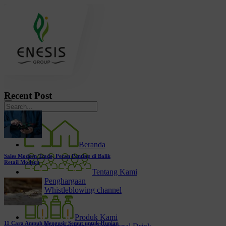
Recent Post
Beranda
Sales Modern Trade, Peran Penting di Balik
Retail Modern
Tentang Kami
Penghargaan
Whistleblowing channel
Produk Kami
11 Cara Ampuh Mengusir Semut untuk Hunian