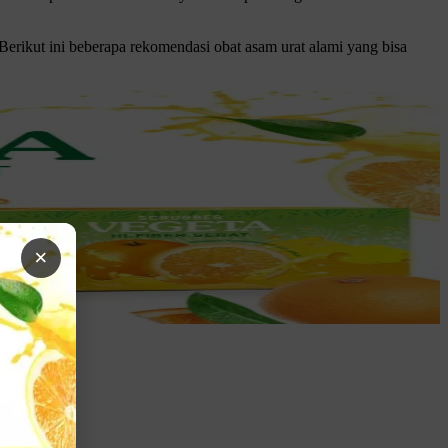
rikut ini beberapa rekomendasi obat asam urat alami yang bisa
×