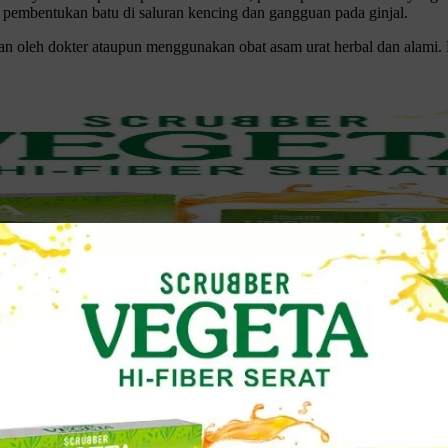
u pembentukan batu di saluran kencing dan gangguan pada ginjal.
 oleh dokter ataupun menggunakan obat asam urat herbal dan alami. Be
buh yang menyebabkan penumpukan kristal.
i nyeri dan pembengkakan pada persendian serta masalah ginjal.