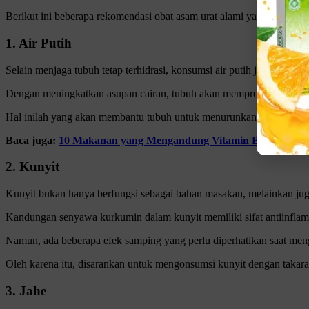
Berikut ini beberapa rekomendasi obat asam urat alami yang bisa k
1. Air Putih
Selain menjaga tubuh tetap terhidrasi, konsumsi air putih juga dapa
Dengan meningkatkan asupan cairan, tubuh akan memproduksi urine 
Hal inilah yang akan membantu tubuh untuk menurunkan kadar asam ur
Baca juga:
10 Makanan yang Mengandung Vitamin B6 Tinggi, Y
2. Kunyit
Kunyit bukan hanya berfungsi sebagai bahan masakan, melainkan juga
Kandungan senyawa kurkumin dalam kunyit memiliki sifat antiinfla
Namun, ada beberapa efek samping yang perlu diperhatikan saat men
Oleh karena itu, disarankan untuk mengonsumsi kunyit dengan takaran
3. Jahe