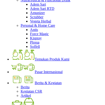
Nutraceutical & Functional Drink
Adem Sari
Adem Sari RTD
Amunizer
Scrubber
Vegeta Herbal
Personal & Home Care
Antis
Force Magic
Kispray
Plossa
Soffell
Temukan Produk Kami
Pasar Internasional
Berita & Kegiatan
Berita
Kegiatan CSR
Artikel