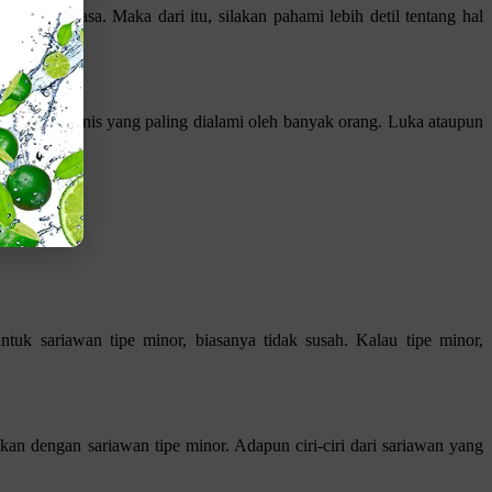
an cara biasa. Maka dari itu, silakan pahami lebih detil tentang hal
salah satu jenis yang paling dialami oleh banyak orang. Luka ataupun
tuk sariawan tipe minor, biasanya tidak susah. Kalau tipe minor,
ngkan dengan sariawan tipe minor. Adapun ciri-ciri dari sariawan yang