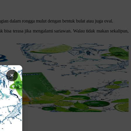
agian dalam rongga mulut dengan bentuk bulat atau juga oval.
k bisa terasa jika mengalami sariawan. Walau tidak makan sekalipun,
×