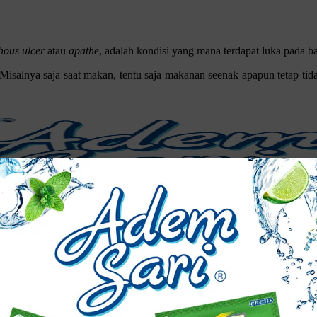
hous ulcer
atau
apathe
, adalah kondisi yang mana terdapat luka pada b
salnya saja saat makan, tentu saja makanan seenak apapun tetap tida
tasinya