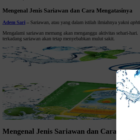
Mengenal Jenis Sariawan dan Cara Mengatasinya
Adem Sari
–
Sariawan, atau yang dalam istilah ilmiahnya yakni
apht
Mengalami sariawan memang akan menganggu aktivitas sehari-hari. Mi
terkadang sariawan akan tetap menyebabkan mulut sakit.
Mengenal Jenis Sariawan dan Cara Menga