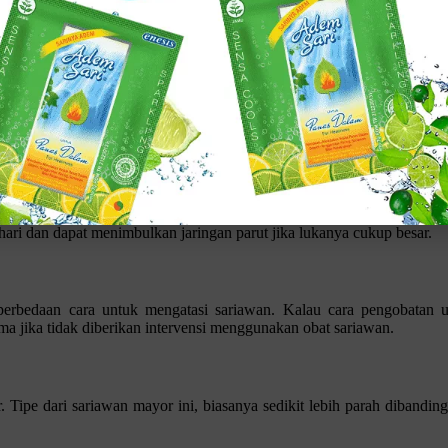
a. Jenis sariawan tertentu, tidak bisa diselesaikan atau diatasi deng
an yang perlu kamu pahami. Pada jenis sariawan tipe minor, merupakan 
ngan.
m.
i dan dapat menimbulkan jaringan parut jika lukanya cukup besar.
Klik gambar untuk lihat produk unggulan kami
perbedaan cara untuk mengatasi sariawan. Kalau cara pengobatan un
a jika tidak diberikan intervensi menggunakan obat sariawan.
r. Tipe dari sariawan mayor ini, biasanya sedikit lebih parah dibandi