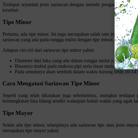
Terdapat sejumlah jenis sariawan dengan metode penganan yang berbed
tersebut:
Tipe Minor
Pertama, ada tipe minor. Ini juga merupakan salah satu jenis sariaw
sariawan yang ada pada rongga mulut dengan tipe minor, termasuk ri
Adapun ciri-ciri dari sariawan tipe minor yakni:
Diameter dari luka yang ada dalam rongga mulut yakni 8-10m
Biasanya timbul pada mukosa pipi serta dasar mulut.
Pada umumnya akan sembuh dalam waktu kurang lebih 10-14 har
Cara Mengatasi Sariawan Tipe Minor
Seperti yang telah dikatakan juga sebelumnya, mungkin terdapat 
kemungkinan bisa hilang sendiri walaupun butuh waktu yang agak lam
Tipe Mayor
Selain ada tipe minor, selanjutnya ada sariawan tipe atau jenis mayo
merupakan tipe mayor yakni: