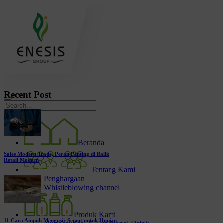
Recent Post
Beranda
Sales Modern Trade, Peran Penting di Balik
Retail Modern
Tentang Kami
Penghargaan
Whistleblowing channel
Produk Kami
11 Cara Ampuh Mengusir Semut untuk Hunian