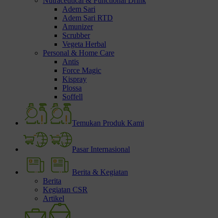
Nutraceutical & Functional Drink
Adem Sari
Adem Sari RTD
Amunizer
Scrubber
Vegeta Herbal
Personal & Home Care
Antis
Force Magic
Kispray
Plossa
Soffell
Temukan Produk Kami
Pasar Internasional
Berita & Kegiatan
Berita
Kegiatan CSR
Artikel