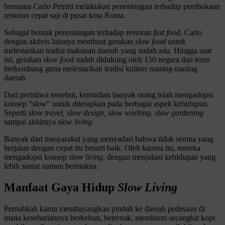
bernama Carlo Petrini melakukan penentangan terhadap pembukaan
restoran cepat saji di pusat kota Roma.
Sebagai bentuk penentangan terhadap restoran
fast food
, Carlo
dengan aktivis lainnya membuat gerakan
slow food
untuk
melestarikan tradisi makanan daerah yang sudah ada. Hingga saat
ini, gerakan
slow food
sudah didukung oleh 150 negara dan terus
berkembang guna melestarikan tradisi kuliner masing-masing
daerah.
Dari peristiwa tersebut, kemudian banyak orang telah mengadopsi
konsep “
slow
” untuk diterapkan pada berbagai aspek kehidupan.
Seperti
slow travel, slow design, slow working
,
slow gardening
sampai akhirnya
slow living
.
Banyak dari masyarakat yang menyadari bahwa tidak semua yang
berjalan dengan cepat itu berarti baik. Oleh karena itu, mereka
mengadopsi konsep
slow living,
dengan menjalani kehidupan yang
lebih santai namun bermakna.
Manfaat Gaya Hidup
Slow Living
Pernahkah kamu membayangkan pindah ke daerah pedesaan di
mana kesehariannya berkebun, beternak, meminum secangkir kopi