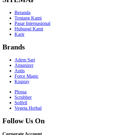
Beranda
Tentang Kami
Pasar Internasional
Hubungi Kami
Karir
Brands
Adem Sari
Amunizer
Antis
Force Magic
Kispray
Plossa
Scrubber
Soffell
Vegeta Herbal
Follow Us On
Corporate Account