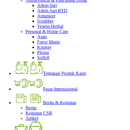
Nutraceutical & Functional Drink
Adem Sari
Adem Sari RTD
Amunizer
Scrubber
Vegeta Herbal
Personal & Home Care
Antis
Force Magic
Kispray
Plossa
Soffell
Temukan Produk Kami
Pasar Internasional
Berita & Kegiatan
Berita
Kegiatan CSR
Artikel