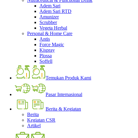
Nutraceutical & Functional Drink
Adem Sari
Adem Sari RTD
Amunizer
Scrubber
Vegeta Herbal
Personal & Home Care
Antis
Force Magic
Kispray
Plossa
Soffell
Temukan Produk Kami
Pasar Internasional
Berita & Kegiatan
Berita
Kegiatan CSR
Artikel