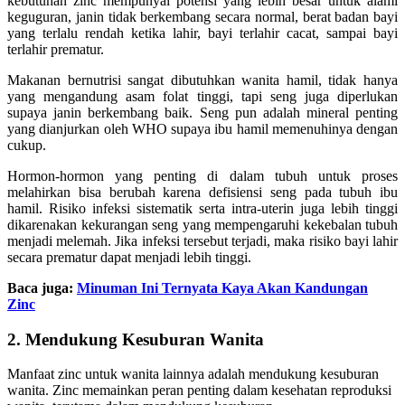
kebutuhan zinc mempunyai potensi yang lebih besar untuk alami
keguguran, janin tidak berkembang secara normal, berat badan bayi
yang terlalu rendah ketika lahir, bayi terlahir cacat, sampai bayi
terlahir prematur.
Makanan bernutrisi sangat dibutuhkan wanita hamil, tidak hanya
yang mengandung asam folat tinggi, tapi seng juga diperlukan
supaya janin berkembang baik. Seng pun adalah mineral penting
yang dianjurkan oleh WHO supaya ibu hamil memenuhinya dengan
cukup.
Hormon-hormon yang penting di dalam tubuh untuk proses
melahirkan bisa berubah karena defisiensi seng pada tubuh ibu
hamil. Risiko infeksi sistematik serta intra-uterin juga lebih tinggi
dikarenakan kekurangan seng yang mempengaruhi kekebalan tubuh
menjadi melemah. Jika infeksi tersebut terjadi, maka risiko bayi lahir
secara prematur dapat menjadi lebih tinggi.
Baca juga:
Minuman Ini Ternyata Kaya Akan Kandungan
Zinc
2. Mendukung Kesuburan Wanita
Manfaat zinc untuk wanita lainnya adalah mendukung kesuburan
wanita. Zinc memainkan peran penting dalam kesehatan reproduksi