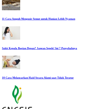
11 Cara Ampuh Mengusir Semut untuk Hunian Lebih Nyaman
Sakit Kepala Bagian Depan? Jangan Sepele! Ini 7 Penyebabnya
10 Cara Melancarkan Haid Secara Alami saat Tidak Teratur