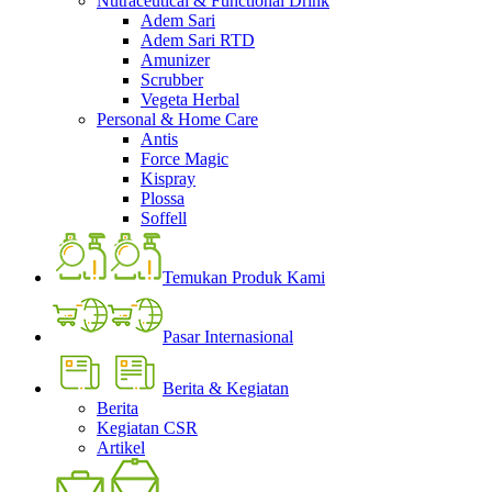
Nutraceutical & Functional Drink
Adem Sari
Adem Sari RTD
Amunizer
Scrubber
Vegeta Herbal
Personal & Home Care
Antis
Force Magic
Kispray
Plossa
Soffell
Temukan Produk Kami
Pasar Internasional
Berita & Kegiatan
Berita
Kegiatan CSR
Artikel