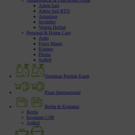
Nutraceutical & Functional Drink
Adem Sari
Adem Sari RTD
Amunizer
Scrubber
Vegeta Herbal
Personal & Home Care
Antis
Force Magic
Kispray
Plossa
Soffell
Temukan Produk Kami
Pasar Internasional
Berita & Kegiatan
Berita
Kegiatan CSR
Artikel