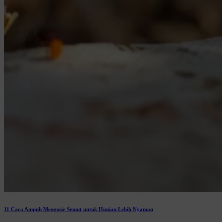
11 Cara Ampuh Mengusir Semut untuk Hunian Lebih Nyaman