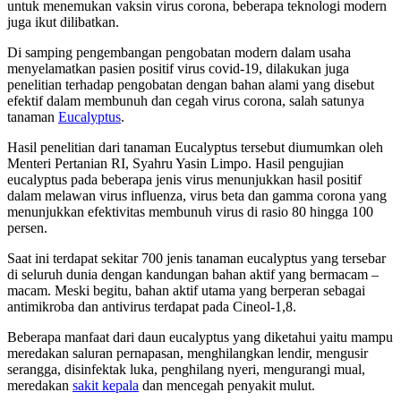
untuk menemukan vaksin virus corona, beberapa teknologi modern
juga ikut dilibatkan.
Di samping pengembangan pengobatan modern dalam usaha
menyelamatkan pasien positif virus covid-19, dilakukan juga
penelitian terhadap pengobatan dengan bahan alami yang disebut
efektif dalam membunuh dan cegah virus corona, salah satunya
tanaman
Eucalyptus
.
Hasil penelitian dari tanaman Eucalyptus tersebut diumumkan oleh
Menteri Pertanian RI, Syahru Yasin Limpo. Hasil pengujian
eucalyptus pada beberapa jenis virus menunjukkan hasil positif
dalam melawan virus influenza, virus beta dan gamma corona yang
menunjukkan efektivitas membunuh virus di rasio 80 hingga 100
persen.
Saat ini terdapat sekitar 700 jenis tanaman eucalyptus yang tersebar
di seluruh dunia dengan kandungan bahan aktif yang bermacam –
macam. Meski begitu, bahan aktif utama yang berperan sebagai
antimikroba dan antivirus terdapat pada Cineol-1,8.
Beberapa manfaat dari daun eucalyptus yang diketahui yaitu mampu
meredakan saluran pernapasan, menghilangkan lendir, mengusir
serangga, disinfektak luka, penghilang nyeri, mengurangi mual,
meredakan
sakit kepala
dan mencegah penyakit mulut.