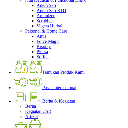
Nutraceutical & Functional Drink
Adem Sari
Adem Sari RTD
Amunizer
Scrubber
Vegeta Herbal
Personal & Home Care
Antis
Force Magic
Kispray
Plossa
Soffell
Temukan Produk Kami
Pasar Internasional
Berita & Kegiatan
Berita
Kegiatan CSR
Artikel