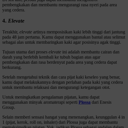
pembengkakan dan membantu mengurangi rasa nyeri pada area
yang cedera.
4.
Elevate
Terakhir,
elevate
artinya memposisikan kaki lebih tinggi dari jantung
pada 48 jam pertama. Kamu dapat menggunakan bantal atau selimut
sebagai alas untuk membaringkan kaki agar posisinya agak tinggi.
Tujuan utama dari proses
elevate
ini adalah membantu cairan dan
darah yang berlebih kembali ke tubuh bagian atas agar
pembengkakan dan rasa berdenyut pada area yang cedera dapat
berkurang.
Setelah mengetahui teknik dan cara pijat kaki keseleo yang benar,
kamu dapat melakukannya dengan perlahan pada kaki yang cedera
untuk membantu relaksasi dan mengurangi ketegangan otot.
Untuk meningkatkan pengalaman pijatan, kamu dapat
menggunakan minyak aromaterapi seperti
Plossa
dari Enesis
Group.
Selain memberi sensasi hangat yang menenangkan, keunggulan 4 in
1 (pijat, kerok, roll on, inhaler) dari Plossa juga dapat membantu
memaksimalkan pijatan. Yuk, jadikan Plossa sebagai andalan dalam