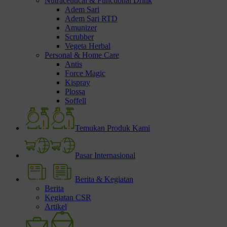
Nutraceutical & Functional Drink
Adem Sari
Adem Sari RTD
Amunizer
Scrubber
Vegeta Herbal
Personal & Home Care
Antis
Force Magic
Kispray
Plossa
Soffell
Temukan Produk Kami
Pasar Internasional
Berita & Kegiatan
Berita
Kegiatan CSR
Artikel