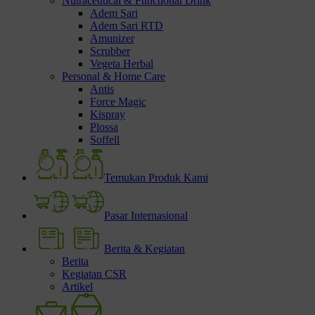
Nutraceutical & Functional Drink
Adem Sari
Adem Sari RTD
Amunizer
Scrubber
Vegeta Herbal
Personal & Home Care
Antis
Force Magic
Kispray
Plossa
Soffell
Temukan Produk Kami
Pasar Internasional
Berita & Kegiatan
Berita
Kegiatan CSR
Artikel