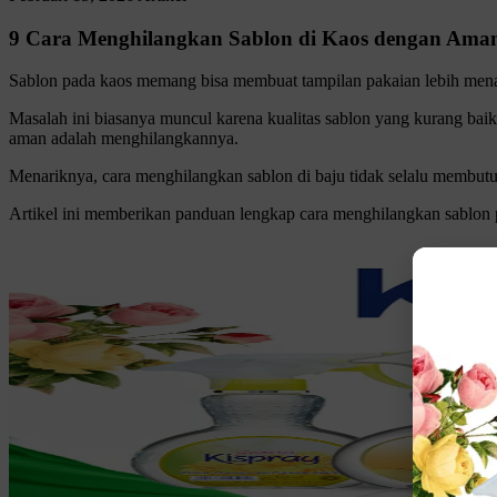
9 Cara Menghilangkan Sablon di Kaos dengan Ama
Sablon pada kaos memang bisa membuat tampilan pakaian lebih menar
Masalah ini biasanya muncul karena kualitas sablon yang kurang bai
aman adalah menghilangkannya.
Menariknya, cara menghilangkan sablon di baju tidak selalu membutu
Artikel ini memberikan panduan lengkap cara menghilangkan sablon p