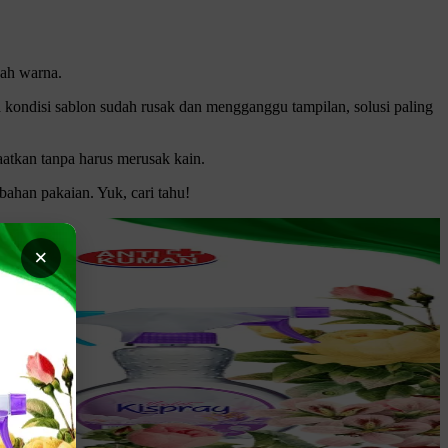
bah warna.
a kondisi sablon sudah rusak dan mengganggu tampilan, solusi paling
atkan tanpa harus merusak kain.
ahan pakaian. Yuk, cari tahu!
×