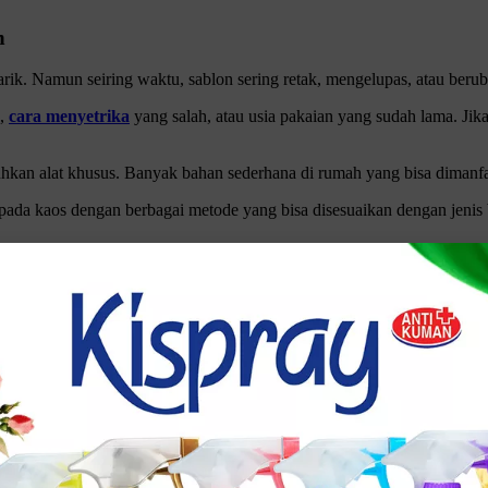
n
ik. Namun seiring waktu, sablon sering retak, mengelupas, atau beru
k,
cara menyetrika
yang salah, atau usia pakaian yang sudah lama. Jik
hkan alat khusus. Banyak bahan sederhana di rumah yang bisa dimanfa
ada kaos dengan berbagai metode yang bisa disesuaikan dengan jenis b