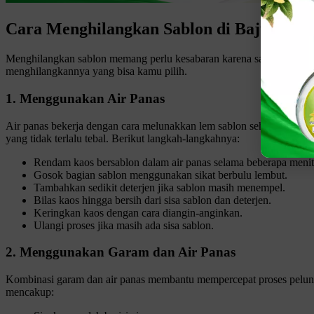
Cara Menghilangkan Sablon di Baju den
Menghilangkan sablon memang perlu kesabaran karena sablon menempel 
menghilangkannya yang bisa kamu pilih.
1. Menggunakan Air Panas
Air panas bekerja dengan cara melunakkan lem sablon sehingga lebih
yang tidak terlalu tebal. Berikut langkah-langkahnya:
Rendam kaos bersablon dalam air panas selama beberapa menit
Gosok bagian sablon menggunakan sikat berbulu lembut.
Tambahkan sedikit deterjen jika sablon masih menempel.
Bilas kaos hingga bersih dari sisa sablon dan deterjen.
Keringkan kaos dengan cara diangin-anginkan.
Ulangi proses jika masih ada sisa sablon.
2. Menggunakan Garam dan Air Panas
Kombinasi garam dan air panas membantu mempercepat proses pelunaka
mencakup: