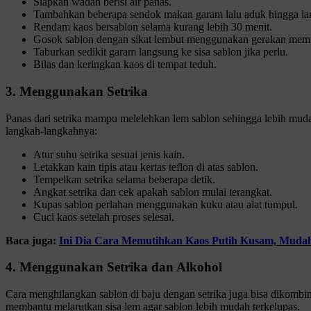
Siapkan wadah berisi air panas.
Tambahkan beberapa sendok makan garam lalu aduk hingga lar
Rendam kaos bersablon selama kurang lebih 30 menit.
Gosok sablon dengan sikat lembut menggunakan gerakan memu
Taburkan sedikit garam langsung ke sisa sablon jika perlu.
Bilas dan keringkan kaos di tempat teduh.
3. Menggunakan Setrika
Panas dari setrika mampu melelehkan lem sablon sehingga lebih mudah 
langkah-langkahnya:
Atur suhu setrika sesuai jenis kain.
Letakkan kain tipis atau kertas teflon di atas sablon.
Tempelkan setrika selama beberapa detik.
Angkat setrika dan cek apakah sablon mulai terangkat.
Kupas sablon perlahan menggunakan kuku atau alat tumpul.
Cuci kaos setelah proses selesai.
Baca juga:
Ini Dia Cara Memutihkan Kaos Putih Kusam, Mudah
4. Menggunakan Setrika dan Alkohol
Cara menghilangkan sablon di baju dengan setrika juga bisa dikombin
membantu melarutkan sisa lem agar sablon lebih mudah terkelupas.