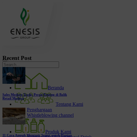
Recent Post
Beranda
Sales Modern Trade, Peran Penting di Balik
Retail Modern
Tentang Kami
Penghargaan
Whistleblowing channel
Produk Kami
11 Cara Ampuh Mengusir Semut untuk Hunian