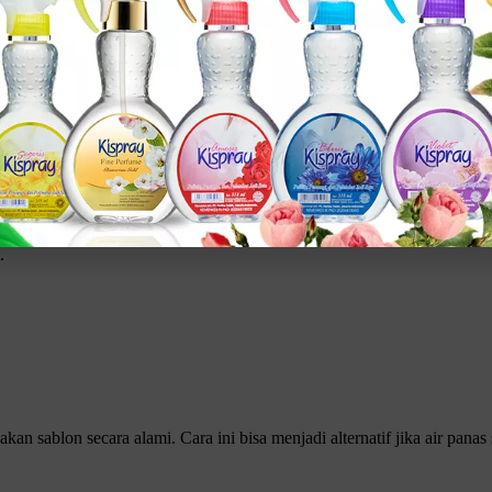
gan Aman
kuat di serat kain. Agar hasilnya maksimal dan kaos tetap awet, laku
 mudah dilepas tanpa merusak serat kain. Cara menghilangkan sablon d
.
Klik gambar untuk lihat produk unggulan kami
n sablon secara alami. Cara ini bisa menjadi alternatif jika air pan