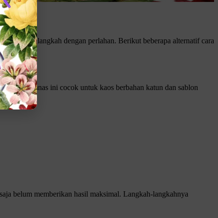
kan setiap langkah dengan perlahan. Berikut beberapa alternatif cara
engan air panas ini cocok untuk kaos berbahan katun dan sablon
as saja belum memberikan hasil maksimal. Langkah-langkahnya