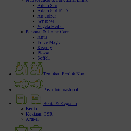
Nutraceutical & Functional Drink
Adem Sari
Adem Sari RTD
Amunizer
Scrubber
Vegeta Herbal
Personal & Home Care
Antis
Force Magic
Kispray
Plossa
Soffell
Temukan Produk Kami
Pasar Internasional
Berita & Kegiatan
Berita
Kegiatan CSR
Artikel