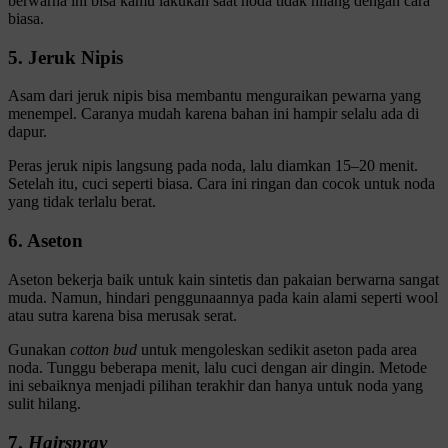
berwarna ini bisa kamu lakukan saat noda tidak hilang dengan cara
biasa.
5. Jeruk Nipis
Asam dari jeruk nipis bisa membantu menguraikan pewarna yang
menempel. Caranya mudah karena bahan ini hampir selalu ada di
dapur.
Peras jeruk nipis langsung pada noda, lalu diamkan 15–20 menit.
Setelah itu, cuci seperti biasa. Cara ini ringan dan cocok untuk noda
yang tidak terlalu berat.
6. Aseton
Aseton bekerja baik untuk kain sintetis dan pakaian berwarna sangat
muda. Namun, hindari penggunaannya pada kain alami seperti wool
atau sutra karena bisa merusak serat.
Gunakan
cotton bud
untuk mengoleskan sedikit aseton pada area
noda. Tunggu beberapa menit, lalu cuci dengan air dingin. Metode
ini sebaiknya menjadi pilihan terakhir dan hanya untuk noda yang
sulit hilang.
7.
Hairspray