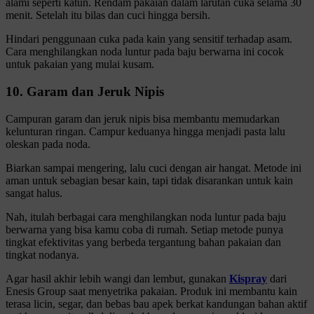
alami seperti katun. Rendam pakaian dalam larutan cuka selama 30
menit. Setelah itu bilas dan cuci hingga bersih.
Hindari penggunaan cuka pada kain yang sensitif terhadap asam.
Cara menghilangkan noda luntur pada baju berwarna ini cocok
untuk pakaian yang mulai kusam.
10. Garam dan Jeruk Nipis
Campuran garam dan jeruk nipis bisa membantu memudarkan
kelunturan ringan. Campur keduanya hingga menjadi pasta lalu
oleskan pada noda.
Biarkan sampai mengering, lalu cuci dengan air hangat. Metode ini
aman untuk sebagian besar kain, tapi tidak disarankan untuk kain
sangat halus.
Nah, itulah berbagai cara menghilangkan noda luntur pada baju
berwarna yang bisa kamu coba di rumah. Setiap metode punya
tingkat efektivitas yang berbeda tergantung bahan pakaian dan
tingkat nodanya.
Agar hasil akhir lebih wangi dan lembut, gunakan
Kispray
dari
Enesis Group saat menyetrika pakaian. Produk ini membantu kain
terasa licin, segar, dan bebas bau apek berkat kandungan
bahan aktif