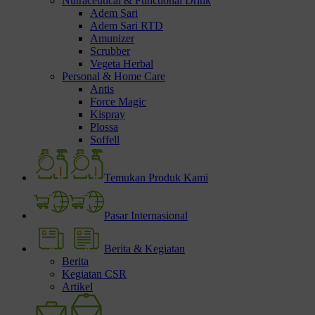
Nutraceutical & Functional Drink
Adem Sari
Adem Sari RTD
Amunizer
Scrubber
Vegeta Herbal
Personal & Home Care
Antis
Force Magic
Kispray
Plossa
Soffell
Temukan Produk Kami
Pasar Internasional
Berita & Kegiatan
Berita
Kegiatan CSR
Artikel