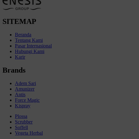
SITEMAP
Beranda
Tentang Kami
Pasar Internasional
Hubungi Kami
Karir
Brands
Adem Sari
Amunizer
Antis
Force Magic
Kispray
Plossa
Scrubber
Soffell
Vegeta Herbal