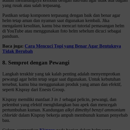
adalah memasangnya kembali dengan hati-hati agar tidak ada bagian
yang rusak atau salah terpasang.
Pastikan setiap komponen terpasang dengan baik dan benar agar
helm tetap aman dan nyaman saat digunakan kembali. Jika
mengalami kesulitan, kamu bisa mencari tutorial pemasangan helm
di YouTube atau menggunakan foto helm sebelum dicuci sebagai
panduan.
Baca juga:
Cara Mencuci Topi yang Benar Agar Bentuknya
Tidak Berubah
8. Semprot dengan Pewangi
Langkah terakhir yang tak kalah penting adalah menyemprotkan
pewangi agar helm tetap segar saat digunakan. Untuk kebutuhan
tersebut, kamu bisa menggunakan produk yang aman dan efektif,
seperti Kispray dari Enesis Group.
Kispray memiliki manfaat
3 in 1
sebagai pelicin, pewangi, dan
pelembut yang efektif menghilangkan bau apek dan mencegah
pertumbuhan kuman. Kandungan
alkyl dimethyl benzyl ammonium
chloride
dalam Kispray bekerja ampuh membunuh kuman penyebab
bau.