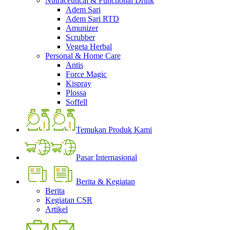
Nutraceutical & Functional Drink
Adem Sari
Adem Sari RTD
Amunizer
Scrubber
Vegeta Herbal
Personal & Home Care
Antis
Force Magic
Kispray
Plossa
Soffell
Temukan Produk Kami
Pasar Internasional
Berita & Kegiatan
Berita
Kegiatan CSR
Artikel