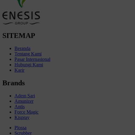
SITEMAP
Beranda
Tentang Kami
Pasar Internasional
Hubungi Kami
Karir
Brands
Adem Sari
Amunizer
Antis
Force Magic
Kispray
Plossa
Scrubber