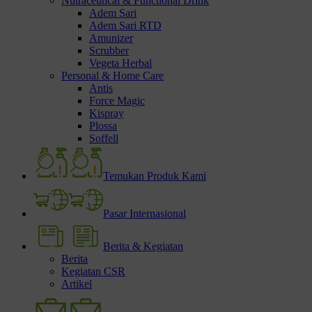
Nutraceutical & Functional Drink
Adem Sari
Adem Sari RTD
Amunizer
Scrubber
Vegeta Herbal
Personal & Home Care
Antis
Force Magic
Kispray
Plossa
Soffell
Temukan Produk Kami
Pasar Internasional
Berita & Kegiatan
Berita
Kegiatan CSR
Artikel