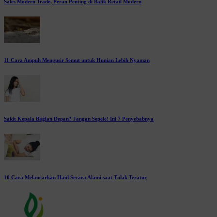
Sales Modern Trade, Peran Penting di Balik Retail Modern
11 Cara Ampuh Mengusir Semut untuk Hunian Lebih Nyaman
Sakit Kepala Bagian Depan? Jangan Sepele! Ini 7 Penyebabnya
10 Cara Melancarkan Haid Secara Alami saat Tidak Teratur