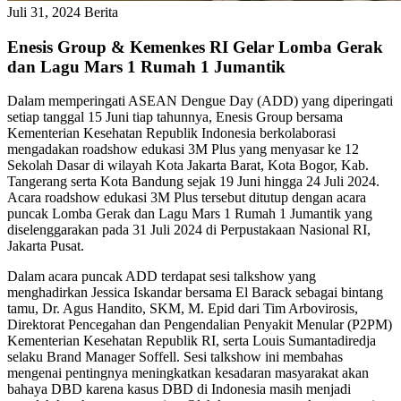
Juli 31, 2024
Berita
Enesis Group & Kemenkes RI Gelar Lomba Gerak
dan Lagu Mars 1 Rumah 1 Jumantik
Dalam memperingati ASEAN Dengue Day (ADD) yang diperingati
setiap tanggal 15 Juni tiap tahunnya, Enesis Group bersama
Kementerian Kesehatan Republik Indonesia berkolaborasi
mengadakan roadshow edukasi 3M Plus yang menyasar ke 12
Sekolah Dasar di wilayah Kota Jakarta Barat, Kota Bogor, Kab.
Tangerang serta Kota Bandung sejak 19
Juni
hingga 24 Juli 2024.
Acara roadshow edukasi 3M Plus tersebut ditutup dengan acara
puncak Lomba Gerak dan Lagu Mars 1 Rumah 1 Jumantik yang
diselenggarakan pada 31 Juli 2024 di Perpustakaan Nasional RI,
Jakarta Pusat.
Dalam acara puncak ADD terdapat sesi talkshow yang
menghadirkan Jessica Iskandar bersama El Barack sebagai bintang
tamu, Dr. Agus Handito, SKM, M. Epid dari Tim Arbovirosis,
Direktorat Pencegahan dan Pengendalian Penyakit Menular (P2PM)
Kementerian Kesehatan Republik RI, serta Louis Sumantadiredja
selaku Brand Manager Soffell. Sesi talkshow ini membahas
mengenai pentingnya meningkatkan kesadaran masyarakat akan
bahaya DBD karena kasus DBD di Indonesia masih menjadi