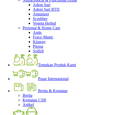
Nutraceutical & Functional Drink
Adem Sari
Adem Sari RTD
Amunizer
Scrubber
Vegeta Herbal
Personal & Home Care
Antis
Force Magic
Kispray
Plossa
Soffell
Temukan Produk Kami
Pasar Internasional
Berita & Kegiatan
Berita
Kegiatan CSR
Artikel