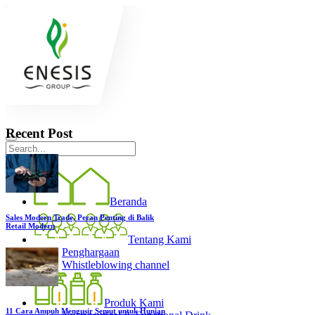
Recent Post
Beranda
Sales Modern Trade, Peran Penting di Balik
Retail Modern
Tentang Kami
Penghargaan
Whistleblowing channel
Produk Kami
11 Cara Ampuh Mengusir Semut untuk Hunian