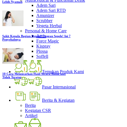
Nutraceutical & Functional Drink
Lebih Nyaman
Adem Sari
Adem Sari RTD
Amunizer
Scrubber
Vegeta Herbal
Personal & Home Care
Antis
Sakit Kepala Bagian Depan? Jangan Sepele! Ini 7
Penyebabnya
Force Magic
Kispray
Plossa
Soffell
Temukan Produk Kami
10 Cara Melancarkan Haid Secara Alami saat
Tidak Teratur
Pasar Internasional
Berita & Kegiatan
Berita
Kegiatan CSR
Artikel